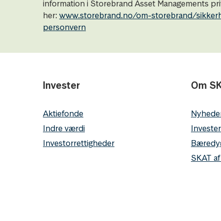
information i Storebrand Asset Managements priv
her:
www.storebrand.no/om-storebrand/sikker
personvern
Invester
Om S
Aktiefonde
Nyhede
Indre værdi
Invester
Investorrettigheder
Bæredy
SKAT af