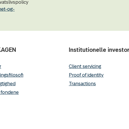
atslivspolicy
het-og-
KAGEN
Institutionelle investo
r
Client servicing
ingsfilosofi
Proof of identity
gtighed
Transactions
 fondene