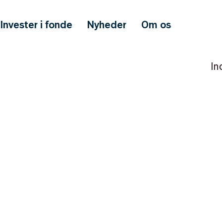
Invester i fonde
Nyheder
Om os
In