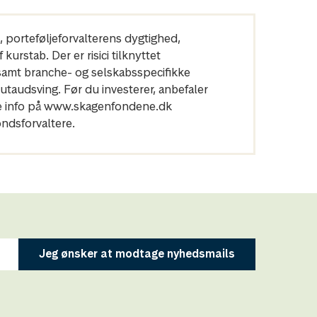
n, porteføljeforvalterens dygtighed,
urstab. Der er risici tilknyttet
 samt branche- og selskabsspecifikke
utaudsving. Før du investerer, anbefaler
ere info på www.skagenfondene.dk
ndsforvaltere.
Jeg ønsker at modtage nyhedsmails