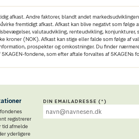
mtidig afkast. Andre faktorer, blandt andet markedsudviklinge
irke fremtidigt afkast. Afkast kan blive negativt som følge af k
dsbevægelser, valutaudvikling, renteudvikling, konjunkturer,
 kroner (NOK). Afkast kan stige eller falde som følge af val
gleinformation, prospekter og omkostninger. Du finder nærm
 SKAGEN-fondene, som efter aftale forvaltes af SKAGENs fo
tationer
DIN EMAILADRESSE
N-fondenes
t registrerer
r tid afmelde
der yderligere