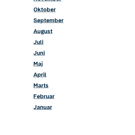
Oktober
September
August
Juli
Juni
Maj
April
Marts
Februar
Januar