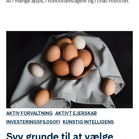
AI i mange apps, i robotstøvsugere og i chat-robotter.
AKTIV FORVALTNING
AKTIVT EJERSKAB
INVESTERINGSFILOSOFI
KUNSTIG INTELLIGENS
Syv grunde til at vælge