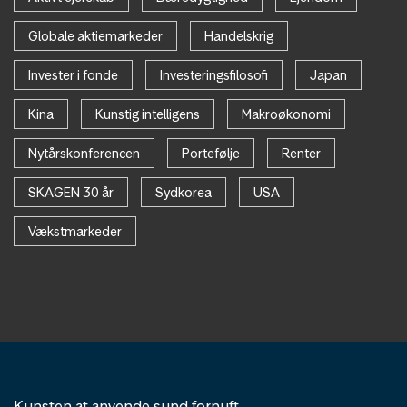
Globale aktiemarkeder
Handelskrig
Invester i fonde
Investeringsfilosofi
Japan
Kina
Kunstig intelligens
Makroøkonomi
Nytårskonferencen
Portefølje
Renter
SKAGEN 30 år
Sydkorea
USA
Vækstmarkeder
Kunsten at anvende sund fornuft