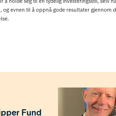
r å holde seg til en tydelig investeringsstil, selv n
, og evnen til å oppnå gode resultater gjennom d
lse.
ipper Fund