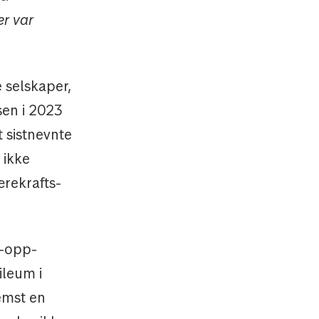
er var
 selskaper,
en i 2023
t sistnevnte
 ikke
rekrafts-
n-opp-
ileum i
emst en