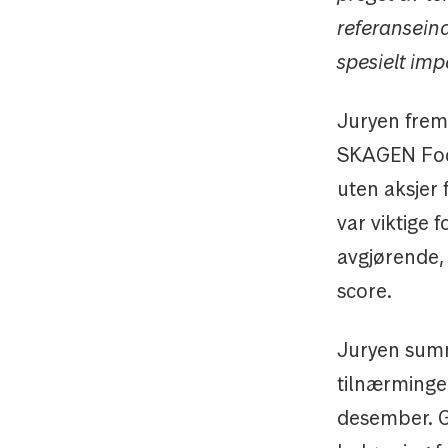
referanseind
spesielt im
Juryen frem
SKAGEN Focu
uten aksjer f
var viktige 
avgjørende,
score.
Juryen summ
tilnærminge
desember. G