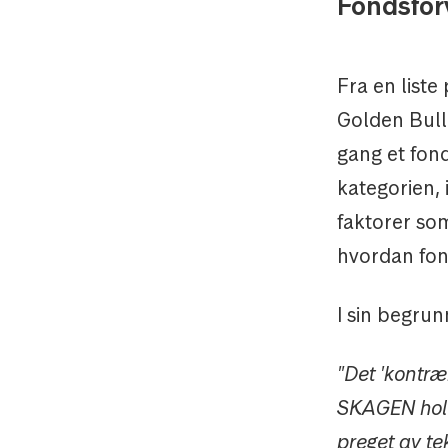
Fondsfor
Fra en liste
Golden Bull-
gang et fon
kategorien, 
faktorer som
hvordan fond
I sin begrun
"Det 'kontr
SKAGEN holde
preget av te