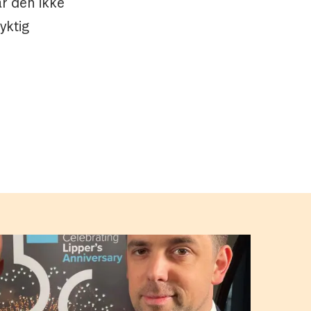
år den ikke
yktig