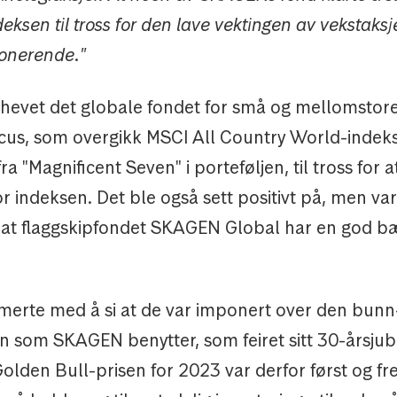
eksen til tross for den lave vektingen av vekstaksj
ponerende."
hevet det globale fondet for små og mellomstore
s, som overgikk MSCI All Country World-indeks
ra "Magnificent Seven" i porteføljen, til tross for a
for indeksen. Det ble også sett positivt på, men var
 at flaggskipfondet SKAGEN Global har en god bæ
erte med å si at de var imponert over den bun
n som SKAGEN benytter, som feiret sitt 30-årsjub
olden Bull-prisen for 2023 var derfor først og fr