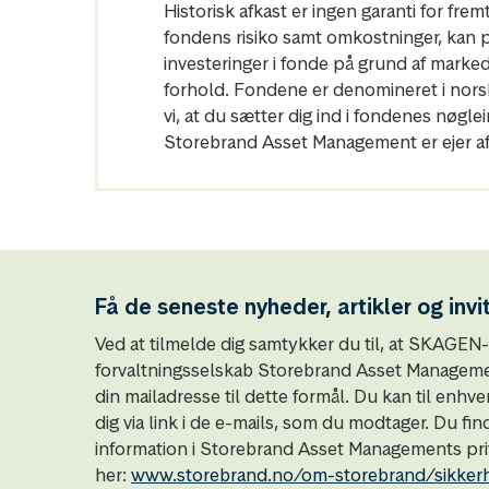
Historisk afkast er ingen garanti for fre
fondens risiko samt omkostninger, kan påv
investeringer i fonde på grund af marke
forhold. Fondene er denomineret i norske
vi, at du sætter dig ind i fondenes nø
Storebrand Asset Management er ejer af
Få de seneste nyheder, artikler og invi
Ved at tilmelde dig samtykker du til, at SKAGE
forvaltningsselskab Storebrand Asset Managemen
din mailadresse til dette formål. Du kan til enhve
dig via link i de e-mails, som du modtager. Du fin
information i Storebrand Asset Managements priv
her:
www.storebrand.no/om-storebrand/sikker