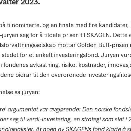
valter 2023.
 på ti nominerte, og en finale med fire kandidater
juryen seg for å tildele prisen til SKAGEN. Dette e
dsforvaltningsselskap mottar Golden Bull-prisen 
i stedet for et enkelt investeringsfond. Juryen vu
 fondenes avkastning, risiko, kostnader, innovas
ene bidrar til den overordnede investeringsfilos
nelse sa juryen:
ære' argumentet var avgjørende: Den norske fonds
r seg til verdi-investering, en strategi som slet i 
knologiaksjer. At noen av SKAGENs fond klarte å s