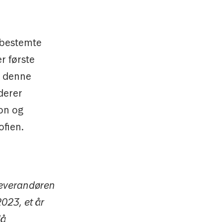
, bestemte
r første
i denne
rderer
jon og
ofien.
leverandøren
2023, et år
lå