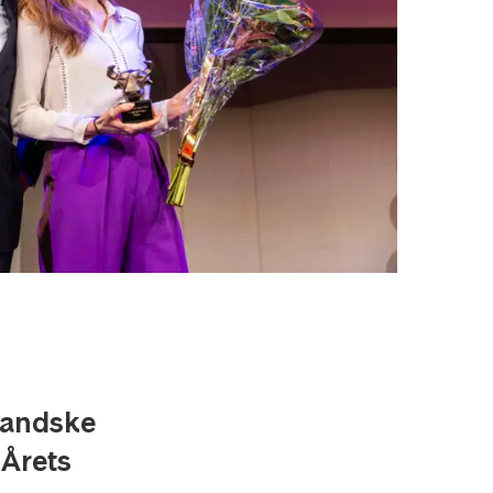
landske
 Årets