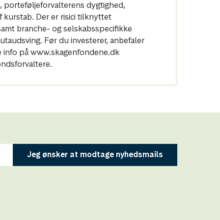
n, porteføljeforvalterens dygtighed,
urstab. Der er risici tilknyttet
 samt branche- og selskabsspecifikke
utaudsving. Før du investerer, anbefaler
ere info på www.skagenfondene.dk
ndsforvaltere.
Jeg ønsker at modtage nyhedsmails