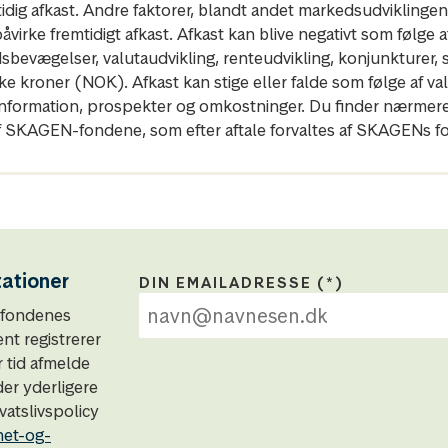
mtidig afkast. Andre faktorer, blandt andet markedsudviklinge
irke fremtidigt afkast. Afkast kan blive negativt som følge af k
dsbevægelser, valutaudvikling, renteudvikling, konjunkturer,
 kroner (NOK). Afkast kan stige eller falde som følge af val
gleinformation, prospekter og omkostninger. Du finder nærm
 SKAGEN-fondene, som efter aftale forvaltes af SKAGENs fo
tationer
DIN EMAILADRESSE
N-fondenes
t registrerer
r tid afmelde
der yderligere
atslivspolicy
het-og-