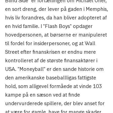
Blind Side" er fortællingen om Michael Oher,
en sort dreng, der lever på gaden i Memphis,
hvis liv forandres, da han bliver adopteret af
en hvid familie. I "Flash Boys" opdager
hovedpersonen, at børserne er manipuleret
til fordel for insiderpersoner, og at Wall
Street efter finanskrisen er endnu mere
kontrolleret af de største finansaktører i
USA. "Moneyball" er den sande historie om
den amerikanske baseballligas fattigste
hold, som alligevel formåede at vinde 103
kampe på en sæson ved at finde
undervurderede spillere, der blev anset for
at være for gamle, have for mange skader