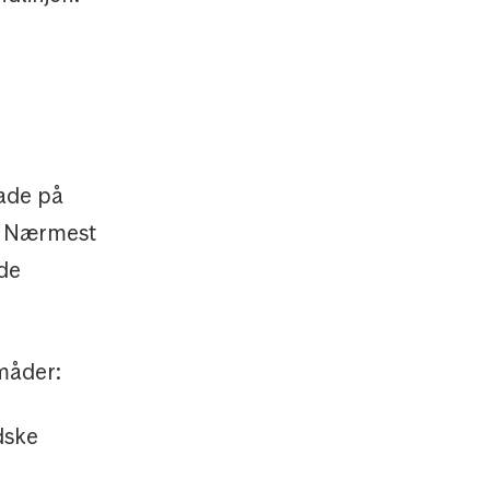
kade på
. Nærmest
 de
 måder:
dske