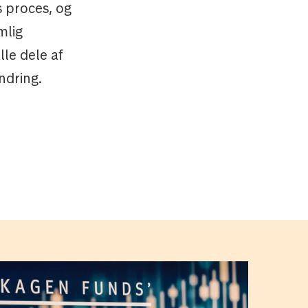
s proces, og
mlig
lle dele af
ndring.