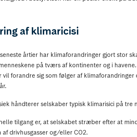
ing af klimaricisi
eneste årtier har klimaforandringer gjort stor s
menneskene på tværs af kontinenter og i havene
r vil forandre sig som følger af klimaforandringer
r.
iek håndterer selskaber typisk klimarisici på tre
nelle tilgang er, at selskabet stræber efter at min
 af drivhusgasser og/eller CO2.