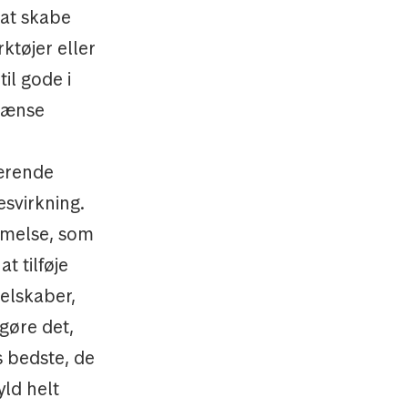
 at skabe
ktøjer eller
il gode i
grænse
værende
esvirkning.
mmelse, som
t tilføje
elskaber,
gøre det,
s bedste, de
yld helt