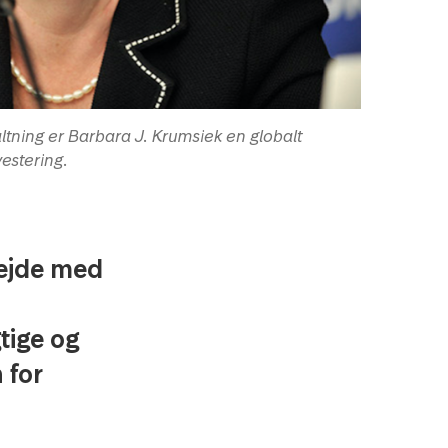
altning er Barbara J. Krumsiek en globalt
estering.
bejde med
tige og
 for