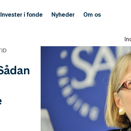
Invester i fonde
Nyheder
Om os
In
TID
 Sådan
e