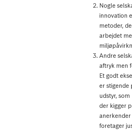
Nogle selsk
innovation e
metoder, de
arbejdet me
miljøpåvirk
Andre selsk
aftryk men f
Et godt eks
er stigende 
udstyr, som
der kigger 
anerkender 
foretager ju