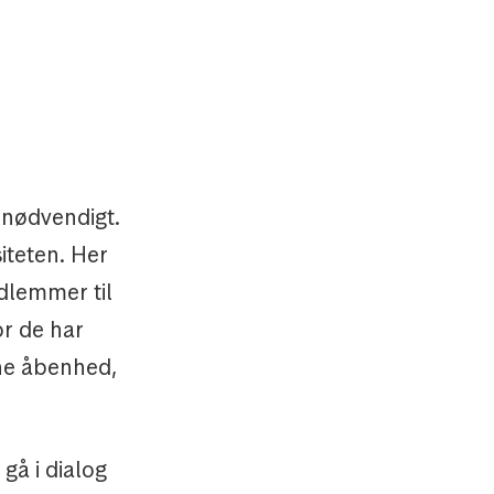
 nødvendigt.
siteten. Her
dlemmer til
or de har
nne åbenhed,
gå i dialog