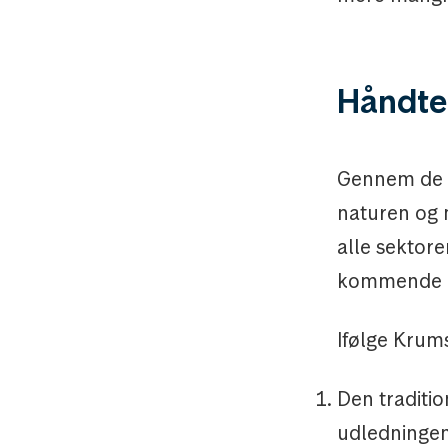
Håndter
Gennem de s
naturen og 
alle sektore
kommende å
Ifølge Krums
Den traditio
udledningen