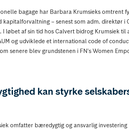
ssionelle bagage har Barbara Krumsieks omtrent fy
 kapitalforvaltning – senest som adm. direktør i 
 I løbet af sin tid hos Calvert bidrog Krumsiek til
AUM og udviklede et international code of conduct
g, som senere blev grundstenen i FN's Women Em
gtighed kan styrke selskaber
d
iek omfatter bæredygtig og ansvarlig investering