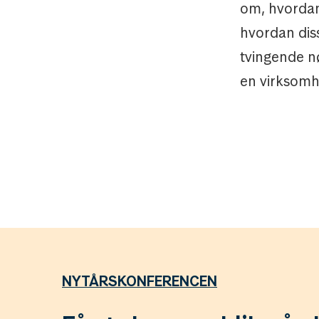
om, hvordan 
hvordan diss
tvingende nø
en virksomh
NYTÅRSKONFERENCEN