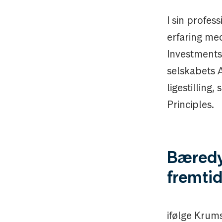
I sin profe
erfaring med
Investments.
selskabets 
ligestillin
Principles.
Bæredy
fremti
ifølge Krums