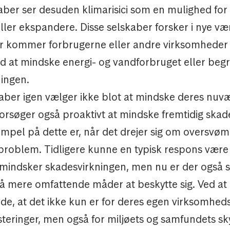
aber ser desuden klimarisici som en mulighed for
ller ekspandere. Disse selskaber forsker i nye vær
r kommer forbrugerne eller andre virksomheder t
d at mindske energi- og vandforbruget eller be
ningen.
aber igen vælger ikke blot at mindske deres nu
orsøger også proaktivt at mindske fremtidig skad
empel på dette er, når det drejer sig om oversvø
problem. Tidligere kunne en typisk respons være a
 mindsker skadesvirkningen, men nu er der også s
på mere omfattende måder at beskytte sig. Ved at 
de, at det ikke kun er for deres egen virksomhed
steringer, men også for miljøets og samfundets sk