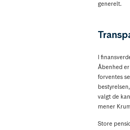
generelt.
Transp
I finansverd
Åbenhed er f
forventes s
bestyrelsen,
valgt de kan
mener Krum
Store pensio