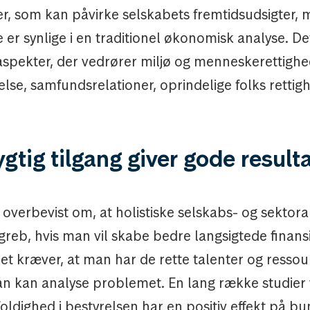
rer, som kan påvirke selskabets fremtidsudsigter,
e er synlige i en traditionel økonomisk analyse. D
spekter, der vedrører miljø og menneskerettighe
lse, samfundsrelationer, oprindelige folks rettigh
tig tilgang giver gode result
overbevist om, at holistiske selskabs- og sektora
reb, hvis man vil skabe bedre langsigtede finansi
Det kræver, at man har de rette talenter og resso
n kan analyse problemet. En lang række studier vi
dighed i bestyrelsen har en positiv effekt på bun