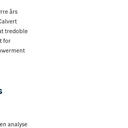
rre års
Calvert
 at tredoble
 for
powerment
s
 en analyse