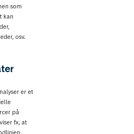
 men som
et kan
der,
eder, osv.
ater
nalyser er et
elle
urcer på
ser fx, at
dlinjen.