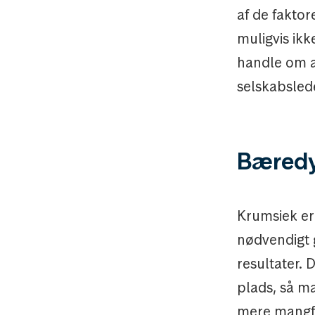
af de fakto
muligvis ikk
handle om a
selskabslede
Bæredyg
Krumsiek er 
nødvendigt g
resultater. 
plads, så ma
mere mangfol