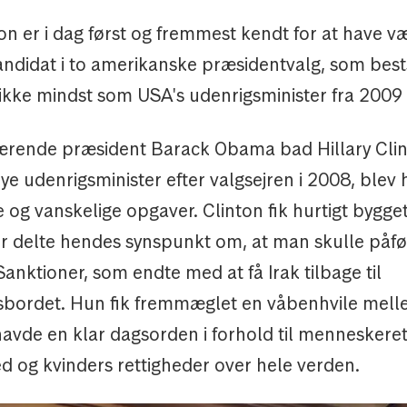
ton er i dag først og fremmest kendt for at have v
ndidat i to amerikanske præsidentvalg, som best
 ikke mindst som USA's udenrigsminister fra 2009 
rende præsident Barack Obama bad Hillary Cli
e udenrigsminister efter valgsejren i 2008, blev
og vanskelige opgaver. Clinton fik hurtigt bygge
er delte hendes synspunkt om, at man skulle påfø
Sanktioner, som endte med at få Irak tilbage til
sbordet. Hun fik fremmæglet en våbenhvile melle
avde en klar dagsorden i forhold til menneskeret
ed og kvinders rettigheder over hele verden.