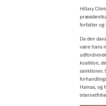
Hillary Clin
præsidentka
forfatter og
Da den davæ
være hans ny
udfordrende 
koalition, d
sanktioner. 
forhandling
Hamas, og h
internetfrih