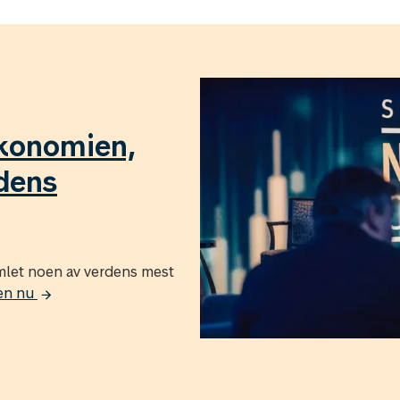
økonomien,
idens
let noen av verdens mest
len nu