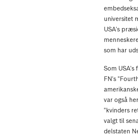
embedseksam
universitet
USA's præsid
menneskeret
som har udsp
Som USA's f
FN's "Fourt
amerikanske
var også he
"kvinders r
valgt til s
delstaten N