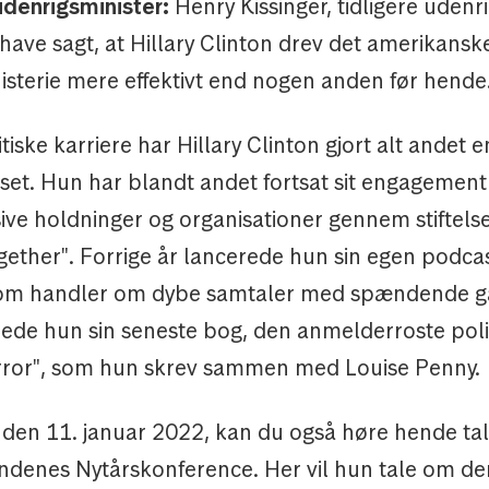
udenrigsminister:
Henry Kissinger, tidligere udenri
have sagt, at Hillary Clinton drev det amerikansk
isterie mere effektivt end nogen anden før hende
itiske karriere har Hillary Clinton gjort alt andet 
set. Hun har blandt andet fortsat sit engagement
ive holdninger og organisationer gennem stiftels
ether". Forrige år lancerede hun sin egen podca
som handler om dybe samtaler med spændende gæ
rede hun sin seneste bog, den anmelderroste polit
error", som hun skrev sammen med Louise Penny.
 den 11. januar 2022, kan du også høre hende tale
enes Nytårskonference. Her vil hun tale om den