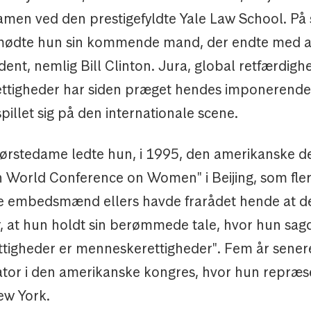
en ved den prestigefyldte Yale Law School. P
 mødte hun sin kommende mand, der endte med at
ent, nemlig Bill Clinton. Jura, global retfærdigh
tigheder har siden præget hendes imponerende 
illet sig på den internationale scene.
ørstedame ledte hun, i 1995, den amerikanske del
h World Conference on Women" i Beijing, som fle
 embedsmænd ellers havde frarådet hende at del
r, at hun holdt sin berømmede tale, hvor hun sagd
ettigheder er menneskerettigheder". Fem år sener
enator i den amerikanske kongres, hvor hun repræ
ew York.