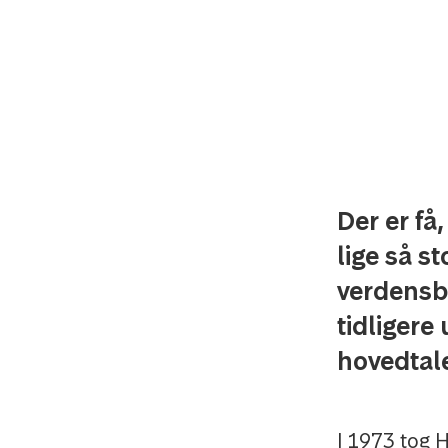
Der er få
lige så st
verdensb
tidligere
hovedtal
I 1973 tog H