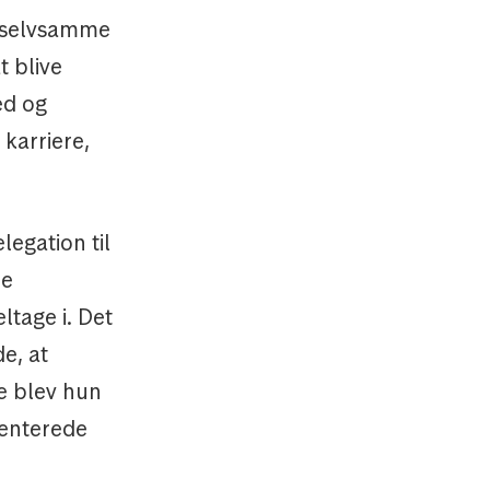
å selvsamme
 blive
ed og
karriere,
egation til
re
tage i. Det
e, at
e blev hun
senterede