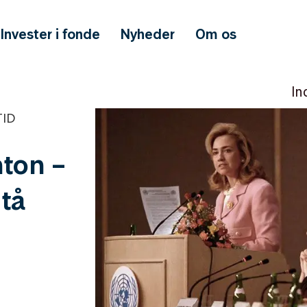
Invester i fonde
Nyheder
Om os
In
TID
nton –
 tå