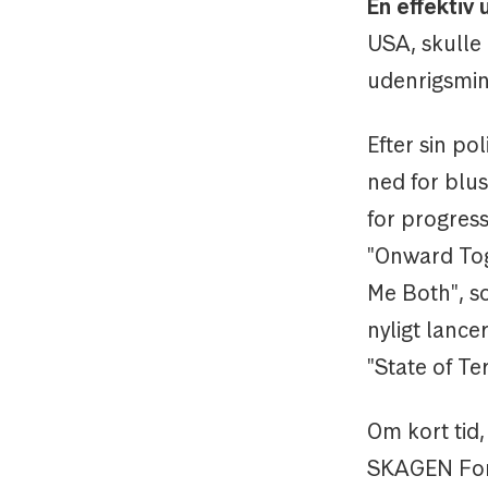
En effektiv 
USA, skulle 
udenrigsmin
Efter sin pol
ned for blus
for progress
"Onward Tog
Me Both", 
nyligt lance
"State of T
Om kort tid,
SKAGEN Fond