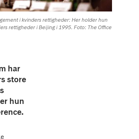
gagement i kvinders rettigheder: Her holder hun
rs rettigheder i Beijing i 1995. Foto: The Office
om har
rs store
's
 er hun
rence.
ke