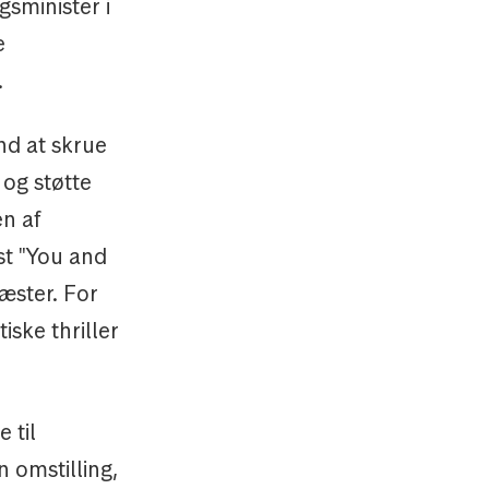
gsminister i
e
.
end at skrue
 og støtte
en af
st "You and
ster. For
iske thriller
 til
 omstilling,