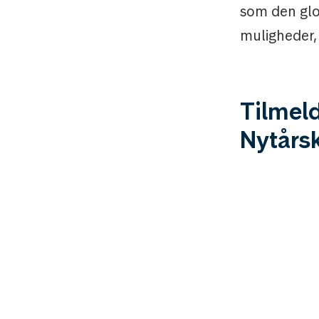
som den glo
muligheder, 
Tilmel
Nytårs