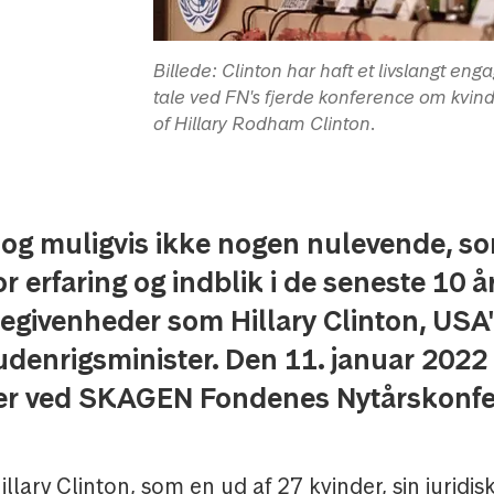
Billede: Clinton har haft et livslangt en
tale ved FN's fjerde konference om kvinde
of Hillary Rodham Clinton.
, og muligvis ikke nogen nulevende, s
or erfaring og indblik i de seneste 10 å
egivenheder som Hillary Clinton, USA
 udenrigsminister. Den 11. januar 2022
er ved SKAGEN Fondenes Nytårskonfe
illary Clinton, som en ud af 27 kvinder, sin juridis