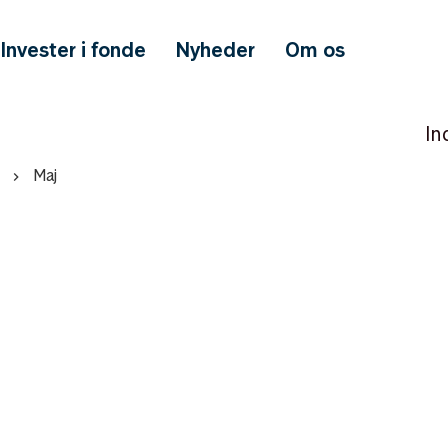
Invester i fonde
Nyheder
Om os
In
Maj