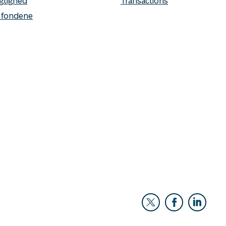
gtighed
Transactions
 fondene