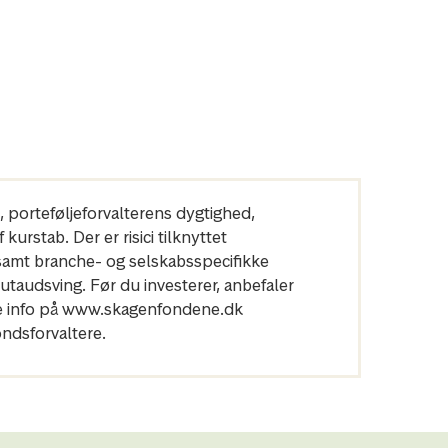
n, porteføljeforvalterens dygtighed,
urstab. Der er risici tilknyttet
 samt branche- og selskabsspecifikke
utaudsving. Før du investerer, anbefaler
ere info på www.skagenfondene.dk
ndsforvaltere.