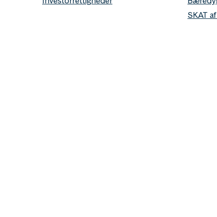
Investorrettigheder
Bæredy
SKAT af