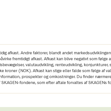
mtidig afkast. Andre faktorer, blandt andet markedsudviklinge
irke fremtidigt afkast. Afkast kan blive negativt som følge af k
dsbevægelser, valutaudvikling, renteudvikling, konjunkturer,
 kroner (NOK). Afkast kan stige eller falde som følge af val
gleinformation, prospekter og omkostninger. Du finder nærm
 SKAGEN-fondene, som efter aftale forvaltes af SKAGENs fo