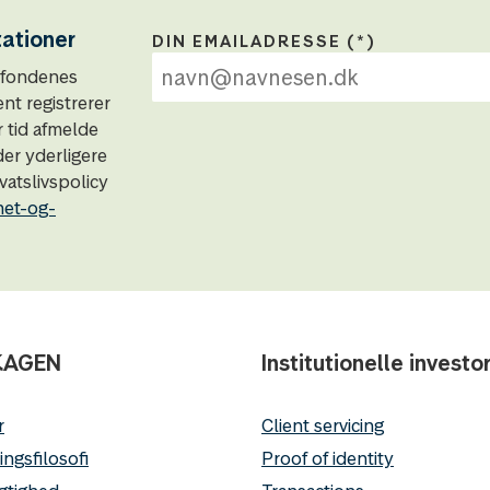
tationer
DIN EMAILADRESSE
N-fondenes
t registrerer
r tid afmelde
der yderligere
atslivspolicy
het-og-
KAGEN
Institutionelle investo
r
Client servicing
ingsfilosofi
Proof of identity