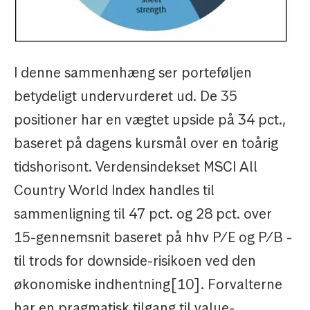
I denne sammenhæng ser porteføljen
betydeligt undervurderet ud. De 35
positioner har en vægtet upside på 34 pct.,
baseret på dagens kursmål over en toårig
tidshorisont. Verdensindekset MSCI All
Country World Index handles til
sammenligning til 47 pct. og 28 pct. over
15-gennemsnit baseret på hhv P/E og P/B -
til trods for downside-risikoen ved den
økonomiske indhentning[10]. Forvalterne
har en pragmatisk tilgang til value-