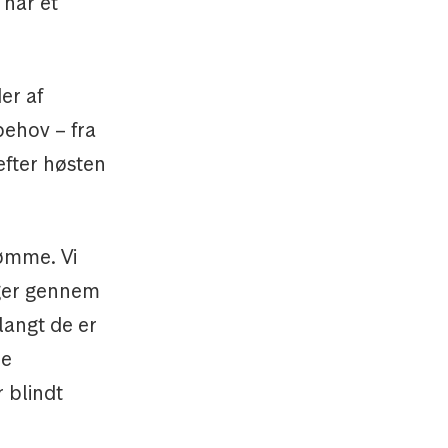
 har et
er af
behov – fra
efter høsten
dømme. Vi
nger gennem
langt de er
de
 blindt