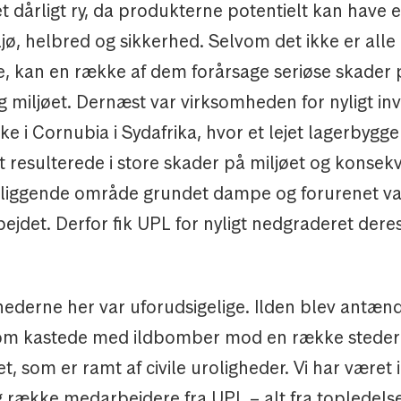
t dårligt ry, da produkterne potentielt kan have 
ljø, helbred og sikkerhed. Selvom det ikke er alle 
ge, kan en række af dem forårsage seriøse skader 
 miljøet. Dernæst var virksomheden for nyligt inv
ke i Cornubia i Sydafrika, hvor et lejet lagerbygger
 resulterede i store skader på miljøet og konsek
liggende område grundet dampe og forurenet va
ejdet. Derfor fik UPL for nyligt nedgraderet dere
derne her var uforudsigelige. Ilden blev antænd
om kastede med ildbomber mod en række steder 
, som er ramt af civile uroligheder. Vi har været 
 række medarbejdere fra UPL – alt fra topledelse 