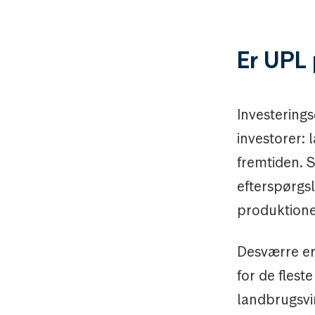
Er UPL 
Investerings
investorer:
fremtiden. S
efterspørgsl
produktione
Desværre er 
for de flest
landbrugsvi