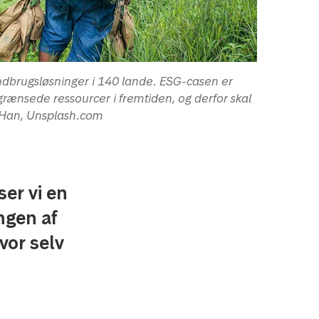
andbrugsløsninger i 140 lande. ESG-casen er
grænsede ressourcer i fremtiden, og derfor skal
x Han, Unsplash.com
er vi en
ngen af
vor selv