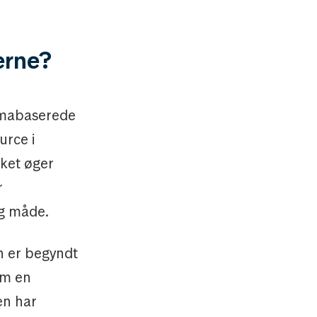
erne?
temabaserede
urce i
lket øger
r
ig måde.
en er begyndt
om en
en har