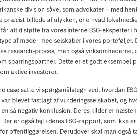
frikanske division såvel som advokater – med henb
e præcist billede af ulykken, end hvad lokalmedi
i får altid støtte fra vores interne ESG-eksperter i 
ype af møder med selskaber i vores porteføljer. 
res research-proces, men også virksomhederne, d
om sparringspartner. Dette er et godt eksempel 
som aktive investorer.
ne case satte vi spørgsmålstegn ved, hvordan ES
var blevet fastlagt af vurderingsselskabet, og h
l en så negativ konklusion. Deres kilder er næste
 Der er også fejl i deres ESG-rapport, som ikke er
 for offentliggørelsen. Derudover skal man også 