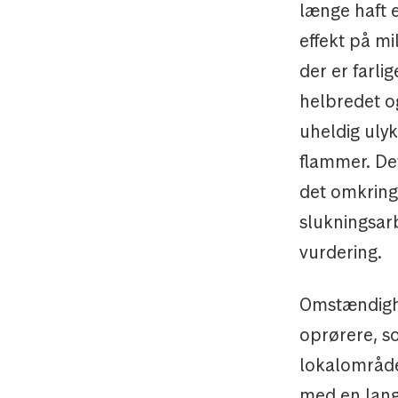
længe haft e
effekt på mi
der er farli
helbredet og
uheldig ulyk
flammer. Det
det omkring
slukningsarb
vurdering.
Omstændighe
oprørere, s
lokalområdet
med en lang