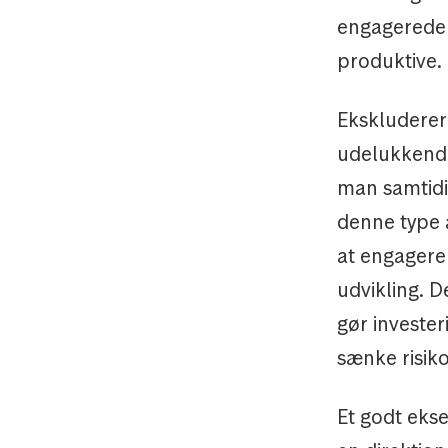
engagerede 
produktive.
Ekskluderer 
udelukkende
man samtidig
denne type a
at engagere
udvikling. D
gør investe
sænke risik
Et godt eks