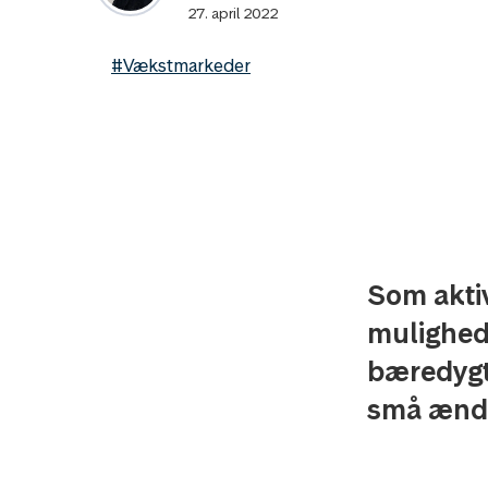
27. april 2022
#Vækstmarkeder
Som aktiv
mulighed 
bæredygti
små ændri