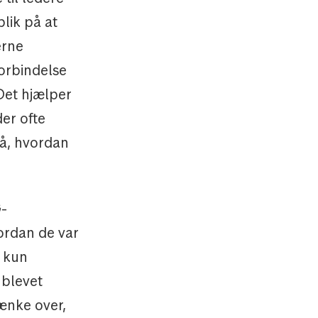
lik på at
erne
forbindelse
Det hjælper
er ofte
på, hvordan
G-
vordan de var
n kun
 blevet
tænke over,