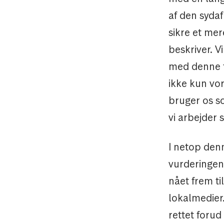
af den syda
sikre et mer
beskriver. V
med denne t
ikke kun vo
bruger os s
vi arbejder 
I netop den
vurderingen 
nået frem ti
lokalmedier.
rettet forud