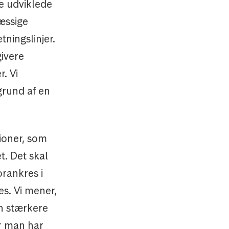
de udviklede
mæssige
tningslinjer.
givere
. Vi
grund af en
tioner, som
t. Det skal
orankres i
s. Vi mener,
en stærkere
r man har