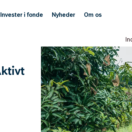
Invester i fonde
Nyheder
Om os
In
ktivt