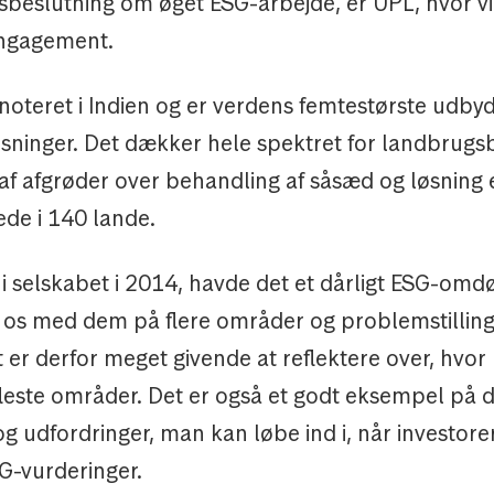
sbeslutning om øget ESG-arbejde, er UPL, hvor vi
engagement.
noteret i Indien og er verdens femtestørste udbyd
sninger. Det dækker hele spektret for landbrugs
af afgrøder over behandling af såsæd og løsning 
tede i 140 lande.
d i selskabet i 2014, havde det et dårligt ESG-om
os med dem på flere områder og problemstilli
t er derfor meget givende at reflektere over, hvor 
fleste områder. Det er også et godt eksempel på 
 udfordringer, man kan løbe ind i, når investorer
G-vurderinger.