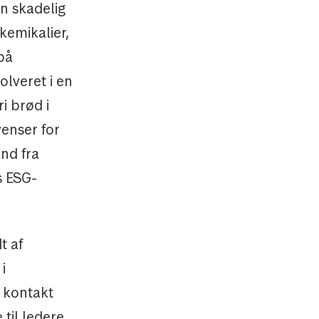
en skadelig
kemikalier,
på
olveret i en
i brød i
venser for
nd fra
s ESG-
t af
i
i kontakt
til ledere