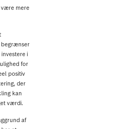
t være mere
t
, begrænser
 investere i
ulighed for
l positiv
tering, der
kling kan
et værdi.
aggrund af