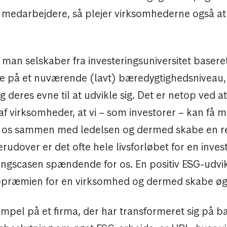
medarbejdere, så plejer virksomhederne også a
man selskaber fra investeringsuniversitet basere
 på et nuværende (lavt) bæredygtighedsniveau
 deres evne til at udvikle sig. Det er netop ved at
f virksomheder, at vi – som investorer – kan få m
 os sammen med ledelsen og dermed skabe en ree
erudover er det ofte hele livsforløbet for en inves
ringscasen spændende for os. En positiv ESG-udvi
opræmien for en virksomhed og dermed skabe øg
empel på et firma, der har transformeret sig på b