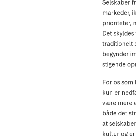
Selskaber fr
markeder, ik
prioriteter,
Det skyldes 
traditionelt
begynder im
stigende o
For os som l
kun er nedfæ
være mere en
både det st
at selskaber
kultur og e