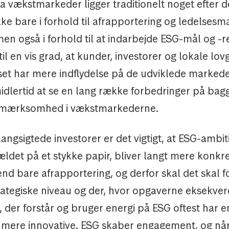
a vækstmarkeder ligger traditionelt noget efter 
ke bare i forhold til afrapportering og ledelses
 men også i forhold til at indarbejde ESG-mål og -re
til en vis grad, at kunder, investorer og lokale lov
 set har mere indflydelse på de udviklede markeder
idlertid at se en lang række forbedringer på bag
pmærksomhed i vækstmarkederne.
angsigtede investorer er det vigtigt, at ESG-ambi
ldet på et stykke papir, bliver langt mere konkre
d bare afrapportering, og derfor skal det skal f
rategiske niveau og der, hvor opgaverne eksekvere
, der forstår og bruger energi på ESG oftest har 
r mere innovative. ESG skaber engagement, og nå