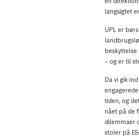
en direktion
langsigtet 
UPL er børs
landbrugslø
beskyttelse 
– og er til s
Da vi gik in
engagerede 
tiden, og de
nået på de 
dilemmaer og
stoler på ES