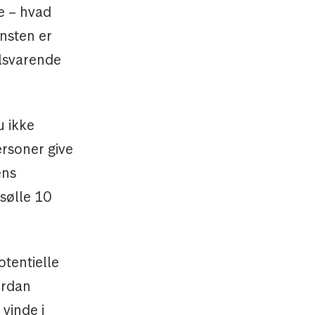
te – hvad
insten er
ilsvarende
u ikke
ersoner give
ens
 sølle 10
otentielle
ordan
vinde i