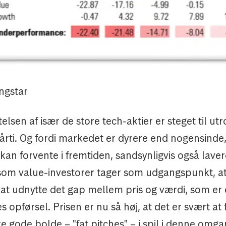
ngstar
lsen af især de store tech-aktier er steget til utr
årti. Og fordi markedet er dyrere end nogensinde,
kan forvente i fremtiden, sandsynligvis også lavere
i som value-investorer tager som udgangspunkt, at
at udnytte det gap mellem pris og værdi, som er 
 opførsel. Prisen er nu så høj, at det er svært at fo
ere gode bolde – "fat pitches" – i spil i denne omga