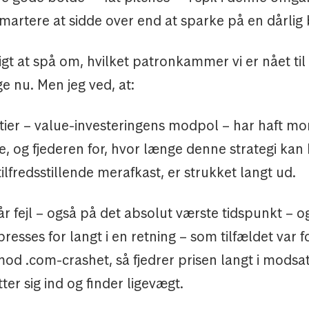
martere at sidde over end at sparke på en dårlig 
gt at spå om, hvilket patronkammer vi er nået til
e nu. Men jeg ved, at:
ier – value-investeringens modpol – har haft 
 og fjederen for, hvor længe denne strategi kan 
ilfredsstillende merafkast, er strukket langt ud.
r fejl – også på det absolut værste tidspunkt – og
presses for langt i en retning – som tilfældet var f
od .com-crashet, så fjedrer prisen langt i modsat 
tter sig ind og finder ligevægt.