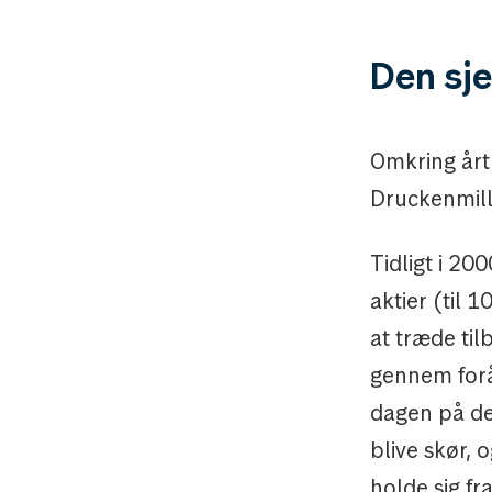
Den sje
Omkring årtu
Druckenmille
Tidligt i 20
aktier (til 
at træde til
gennem forå
dagen på der
blive skør, 
holde sig fr