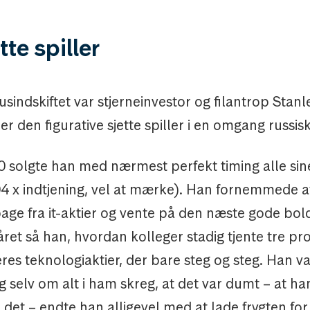
tte spiller
sindskiftet var stjerneinvestor og filantrop Stanl
r den figurative sjette spiller i en omgang russisk
00 solgte han med nærmest perfekt timing alle sin
104 x indtjening, vel at mærke). Han fornemmede at
bage fra it-aktier og vente på den næste gode bo
ret så han, hvordan kolleger stadig tjente tre p
es teknologiaktier, der bare steg og steg. Han va
og selv om alt i ham skreg, at det var dumt – at ha
a det – endte han alligevel med at lade frygten for 