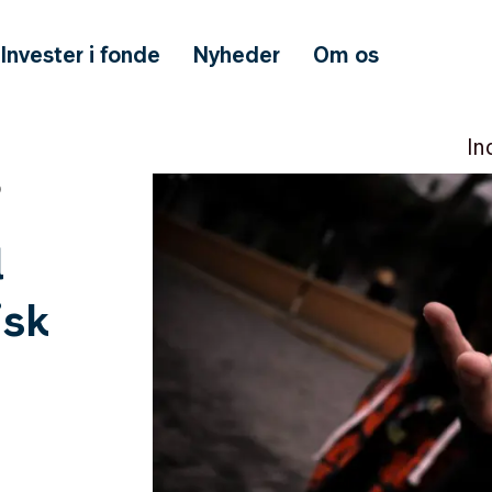
Invester i fonde
Nyheder
Om os
In
D
l
isk