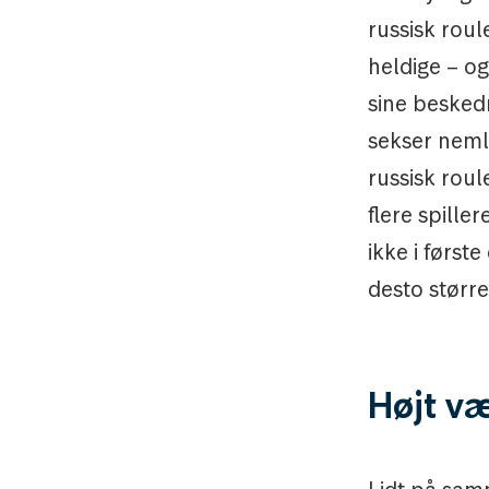
russisk roul
heldige – og
sine besked
sekser nemli
russisk rou
flere spill
ikke i først
desto større
Højt v