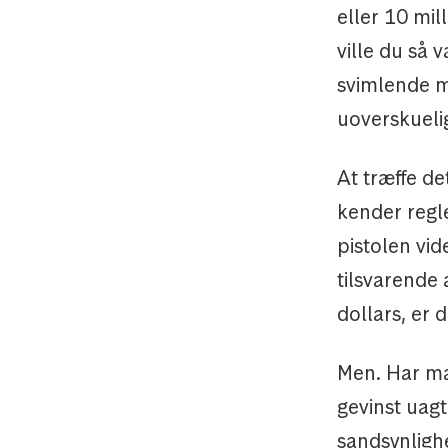
eller 10 mil
ville du så 
svimlende me
uoverskuelig
At træffe de
kender regle
pistolen vid
tilsvarende 
dollars, er 
Men. Har man
gevinst uagt
sandsynlighe