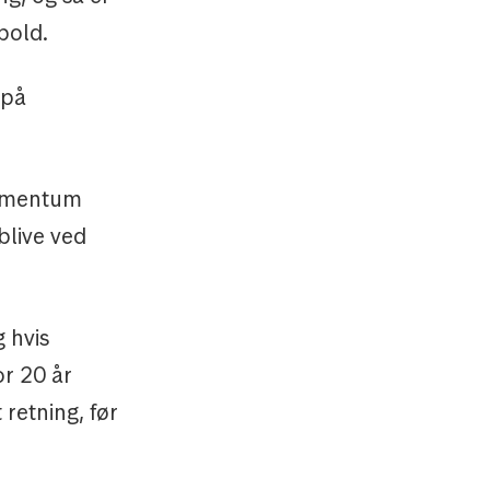
bold.
 på
momentum
blive ved
 hvis
or 20 år
retning, før