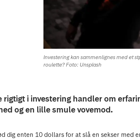
Investering kan sammenlignes med et stpil
roulette? Foto: Unsplash
rigtigt i investering handler om erfari
hed og en lille smule vovemod.
bød dig enten 10 dollars for at slå en sekser med e