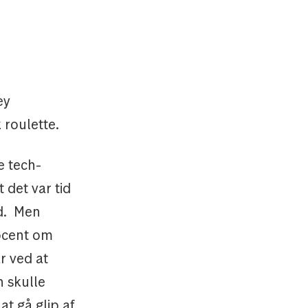
ey
 roulette.
e tech-
 det var tid
ld. Men
rocent om
r ved at
n skulle
at gå glip af