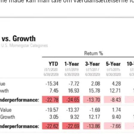
me måde kan man tale om værdiansættelserne for