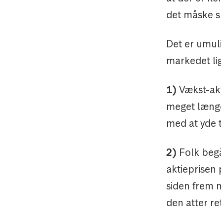
det måske s
Det er umuli
markedet lig
1)
Vækst-akt
meget længe,
med at yde t
2)
Folk begå
aktieprisen 
siden frem m
den atter re