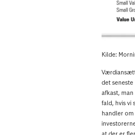
Kilde: Morni
Værdiansætte
det seneste 
afkast, man 
fald, hvis v
handler om 
investorernes
at der er fl