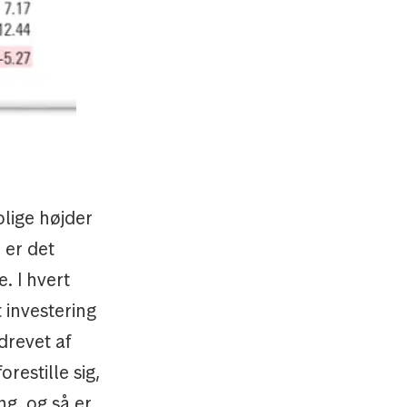
olige højder
 er det
. I hvert
 investering
drevet af
restille sig,
ng, og så er