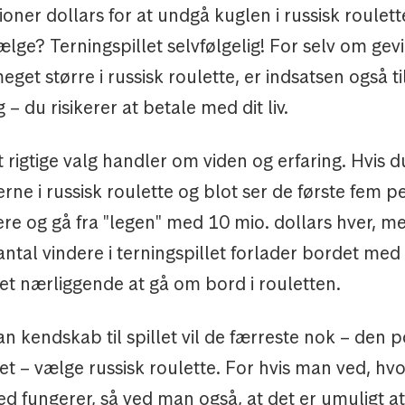
lioner dollars for at undgå kuglen i russisk roulet
vælge? Terningspillet selvfølgelig! For selv om gev
get større i russisk roulette, er indsatsen også t
 – du risikerer at betale med dit liv.
t rigtige valg handler om viden og erfaring. Hvis d
rne i russisk roulette og blot ser de første fem p
ere og gå fra "legen" med 10 mio. dollars hver, m
antal vindere i terningspillet forlader bordet med
det nærliggende at gå om bord i rouletten.
 kendskab til spillet vil de færreste nok – den p
et – vælge russisk roulette. For hvis man ved, hv
d fungerer, så ved man også, at det er umuligt at 