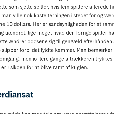
ette som sjette spiller, hvis fem spillere allerede 
 man ville nok kaste terningen i stedet for og vær
ne 10 dollars. Her er sandsynligheden for at ra
g uændret, lige meget hvad den forrige spiller har
lette ændrer oddsene sig til gengæld efterhånden 
ere slipper forbi det fyldte kammer. Man bemærke
e omgang, men jo flere gange aftrækkeren trykkes 
 er risikoen for at blive ramt af kuglen.
ærdiansat