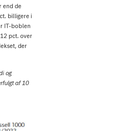
r end de
. billigere i
er IT-boblen
 12 pct. over
dekset, der
di og
erfulgt af 10