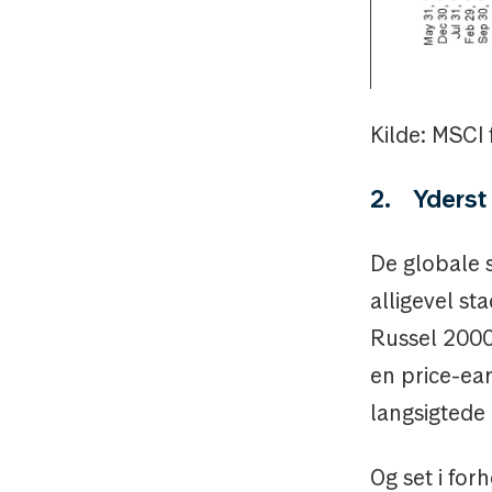
Kilde: MSCI
2. Yderst 
De globale 
alligevel st
Russel 2000
en price-ear
langsigtede
Og set i for