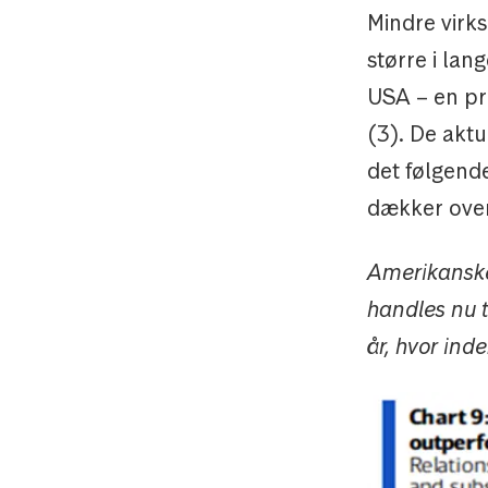
Mindre virk
større i lang
USA – en pri
(3). De aktu
det følgende
dækker over
Amerikanske 
handles nu ti
år, hvor inde