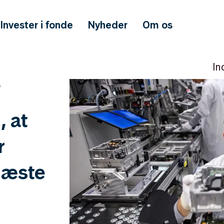
Invester i fonde
Nyheder
Om os
In
D
, at
r
næste