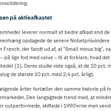
nsolidering.
sen på aktieafkastet
somheder leverer normalt et bedre afkast end de 
enhæng opdagede de senere Nobelprisvindere
French, der fandt ud af, at "Small minus big", va
– på lige fod med value – til at forklare, hvad det
kedet (1). Deres studie viste også, at de 10 pct. 
 slog de største 10 pct. med 2,4 pct. årligt.
følgende årtier fortæller den samme historie på t
iemarkeder. Den langsigtede trend med, at mindr
r outperformede, skiftede i 1990'erne men vendt