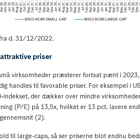
 fra d. 31/12/2022.
attraktive priser
små virksomheder præsterer fortsat pænt i 2023
adig handles til favorable priser. For eksempel i U
-indekset, der dækker over mindre virksomheder,
ning (P/E) på 13,5x, hvilket er 13 pct. lavere end
 gennemsnit (2).
hold til large-caps, så ser priserne blot endnu bed