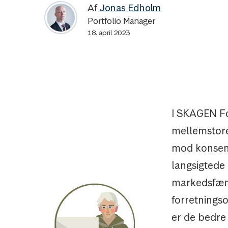
Af
Jonas Edholm
Portfolio Manager
18. april 2023
I SKAGEN Fo
mellemstore
mod konsens
langsigtede 
markedsfæn
forretningso
er de bedre 