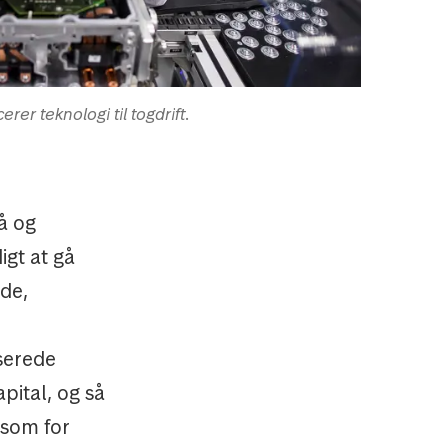
erer teknologi til togdrift.
å og
igt at gå
de,
serede
pital, og så
 som for