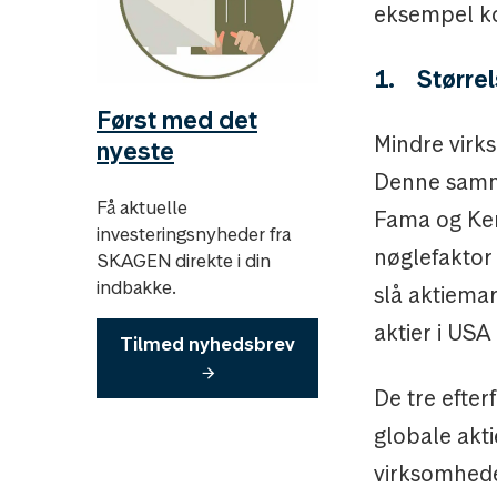
eksempel ko
1. Størrel
Først med det
Mindre virk
nyeste
Denne samm
Få aktuelle
Fama og Ken 
investeringsnyheder fra
nøglefaktor 
SKAGEN direkte i din
indbakke.
slå aktiemar
aktier i USA
Tilmed nyhedsbrev
De tre efter
globale akt
virksomhede