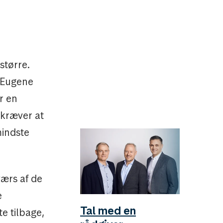
større.
 Eugene
r en
 kræver at
mindste
værs af de
e
Tal med en
e tilbage,