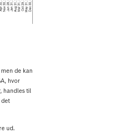
, men de kan
SA, hvor
 handles til
 det
re ud.