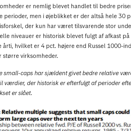
somheder er nemlig blevet handlet til bedre prise
e perioder, men i øjeblikket er der altså hele 30 pct
sforskel, der kun har været tilsvarende stor und
elle niveauer er historisk blevet fulgt af afkast på
 årti, hvilket er 4 pct. højere end Russel 1000-in
 større virksomheder.
small-caps har sjældent givet bedre relative vær
l værdier, der historisk er efterfulgt af perioder eft
kset er slået.