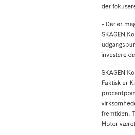
der fokuser
- Der er meg
SKAGEN Kon-
udgangspunkt
investere de
SKAGEN Kon-T
Faktisk er 
procentpoint
virksomhede
fremtiden. T
Motor været