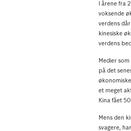
I årene fra 
voksende øk
verdens dår
kinesiske ø
verdens bed
Medier som
på det sene
økonomiske 
et meget akt
Kina fået 50
Mens den ki
svagere, ha