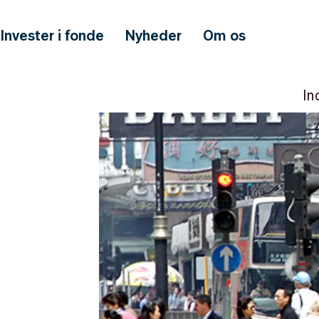
Invester i fonde
Nyheder
Om os
In