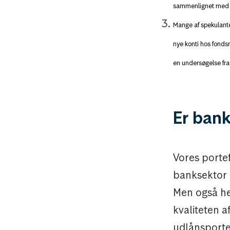
sammenlignet med å
Mange af spekulante
nye konti hos fondsm
en undersøgelse fra
Er bank
Vores porte
banksektor 
Men også he
kvaliteten a
udlånsportef