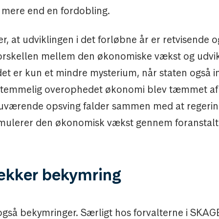
mere end en fordobling.
 at udviklingen i det forløbne år er retvisende 
Forskellen mellem den økonomiske vækst og udvi
et er kun et mindre mysterium, når staten også in
 temmelig overophedet økonomi blev tæmmet af 
uværende opsving falder sammen med at regering
mulerer den økonomisk vækst gennem foranstalt
ækker bekymring
også bekymringer. Særligt hos forvalterne i SKAG