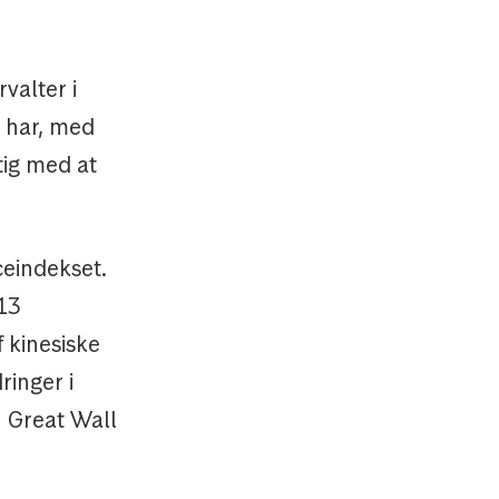
valter i
 har, med
tig med at
ceindekset.
 13
 kinesiske
ringer i
n Great Wall