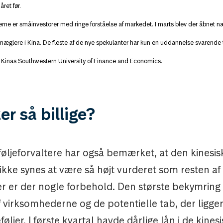
ret før.
rne er småinvestorer med ringe forståelse af markedet. I marts blev der åbnet n
æglere i Kina. De fleste af de nye spekulanter har kun en uddannelse svarende til
 Kinas Southwestern University of Finance and Economics.
er så billige?
føljeforvaltere har også bemærket, at den kinesis
ikke synes at være så højt vurderet som resten a
r er der nogle forbehold. Den største bekymring
f virksomhederne og de potentielle tab, der ligger
øljer. I første kvartal havde dårlige lån i de kine