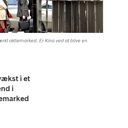
kt aktiemarked. Er Kina ved at blive en
ækst i et
end i
tiemarked