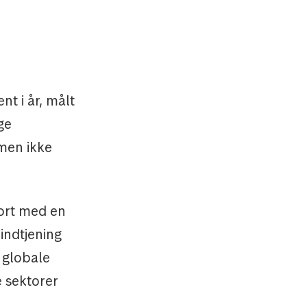
t i år, målt
ge
 men ikke
port med en
indtjening
e globale
 sektorer