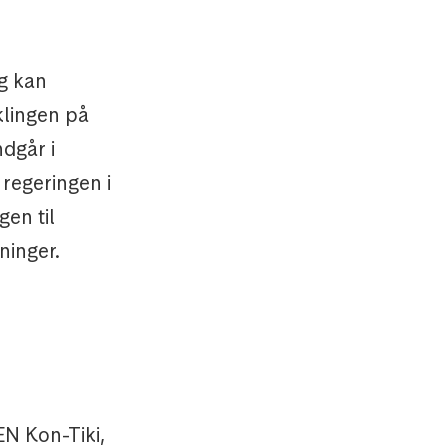
og kan
klingen på
dgår i
regeringen i
en til
ninger.
EN Kon-Tiki,