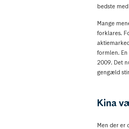
bedste med 
Mange mener,
forklares. 
aktiemarked
formlen. En
2009. Det n
gengæld sti
Kina v
Men der er 