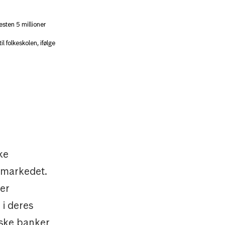
æsten 5 millioner
 folkeskolen, ifølge
ke
f markedet.
 er
 i deres
siske banker