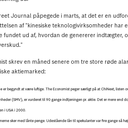
eet Journal påpegede i marts, at det er en udford
telsen af "kinesiske teknologivirksomheder har e
e fundet ud af, hvordan de genererer indtægter, 
verskud."
st skrev en måned senere om tre store røde al
siske aktiemarked:
e er begyndt at være luftige. The Economist peger særligt på at ChiNext, listen 
heder (SMV), er vurderet til 90 gange indtjeningen pr. aktie. Det er mere end d
en i USA i 2000.
erne sker med lånte penge. Udestående lån til spekulanter var fire gange så høj i