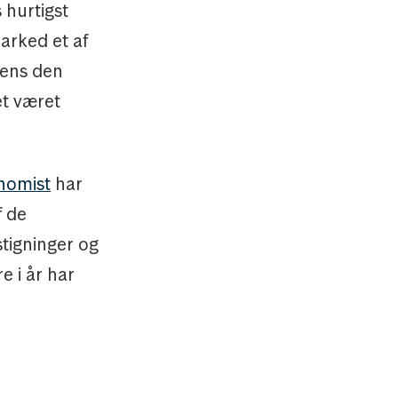
 hurtigst
arked et af
Mens den
et været
nomist
har
f de
tigninger og
e i år har