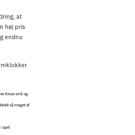
ring, at
n høj pris
og endnu
armklokker
over Kinas små og
obbelt så meget af
 april