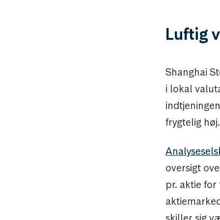
Luftig 
Shanghai St
i lokal valu
indtjeningen
frygtelig høj.
Analysesel
oversigt ov
pr. aktie fo
aktiemarked
skiller sig v