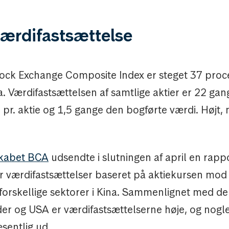
værdifastsættelse
ock Exchange Composite Index er steget 37 procen
ta. Værdifastsættelsen af samtlige aktier er 22 gan
 pr. aktie og 1,5 gange den bogførte værdi. Højt,
skabet BCA
udsendte i slutningen af april en rap
er værdifastsættelser baseret på aktiekursen mod 
r forskellige sektorer i Kina. Sammenlignet med d
er og USA er værdifastsættelserne høje, og nogle
æsentlig ud.