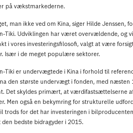
er på vækstmarkederne.
et, man ikke ved om Kina, siger Hilde Jenssen, for
Tiki. Udviklingen har været overvældende, og vi
 i vores investeringsfilosofi, valgt at være forsig
r. Især i de meget populære sektorer.
iki er undervægtede i Kina i forhold til referen
Kina den største undervægt i fonden, med næsten
. Det skyldes primært, at værdifastsættelserne af
r. Men også en bekymring for strukturelle udford
il trods for det har investeringen i bilproducente
 den bedste bidragyder i 2015.