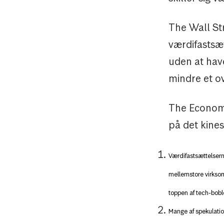
The Wall Str
værdifastsæt
uden at hav
mindre et o
The Economi
på det kine
Værdifastsættelsern
mellemstore virksom
toppen af tech-bobl
Mange af spekulation