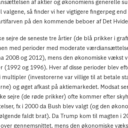
ansættelsen af aktier og økonomiens generelle s
l valgene, så finder vi her vigtigere fingerpeg end
artifarven på den kommende beboer af Det Hvid
 sejre de seneste tre årtier (de blå prikker i gra
en med perioder med moderate værdiansættelse
a 2008 og 2012), mens den økonomiske vækst v
er (1992 og 1996). Hver af disse perioder blev eft
 multipler (investorerne var villige til at betale s
rne) og øget afkast på aktiemarkedet. Modsat ser 
ke sejre (de røde prikker) ofte kommer efter sky
elser, fx i 2000 da Bush blev valgt (og den økon
følgende faldt brat). Da Trump kom til magten i 2
 over gennemsnittet, mens den økonomiske vækst