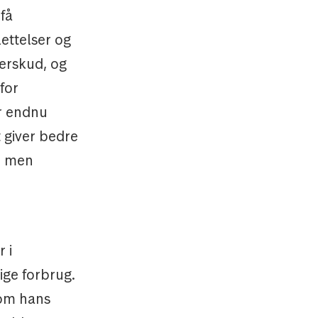
 få
lettelser og
erskud, og
for
er endnu
t giver bedre
el men
 i
ige forbrug.
 om hans