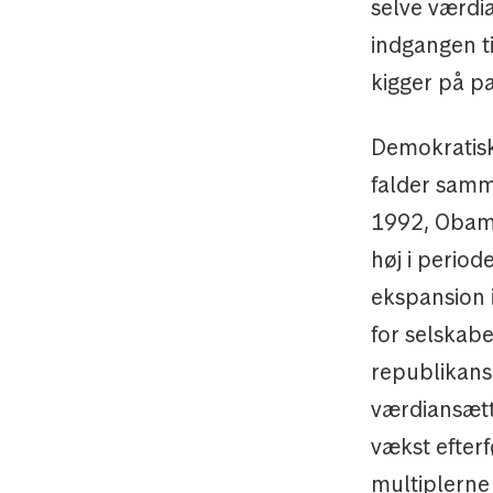
selve værdi
indgangen ti
kigger på p
Demokratiske
falder samm
1992, Obam
høj i period
ekspansion i
for selskabe
republikans
værdiansætt
vækst efter
multiplerne