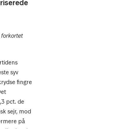
riserede
 forkortet
rtidens
este syv
krydse fingre
Det
3 pct. de
sk sejr, mod
nærmere på