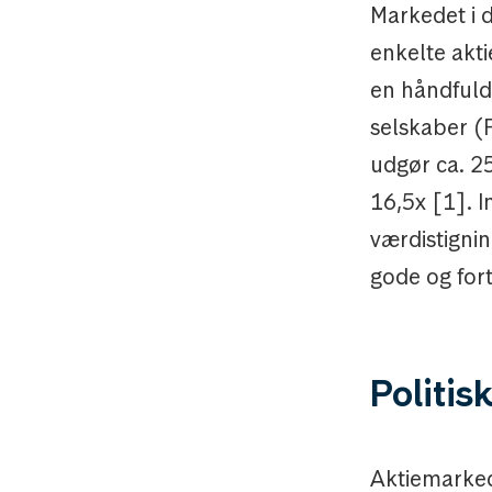
Markedet i 
enkelte akti
en håndfuld
selskaber (
udgør ca. 2
16,5x [1]. 
værdistignin
gode og for
Politisk
Aktiemarked