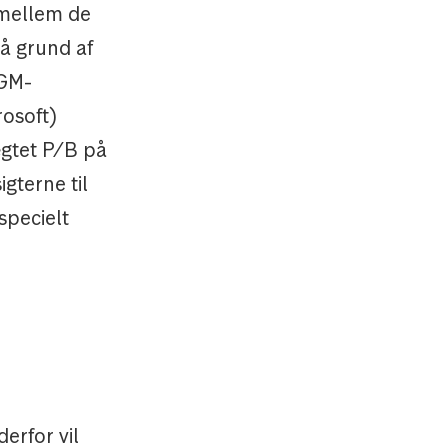
 mellem de
på grund af
NGM-
rosoft)
ægtet P/B på
gterne til
specielt
erfor vil