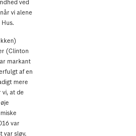
undhed ved
 når vi alene
e Hus.
fikken)
r (Clinton
ar markant
erfulgt af en
tadigt mere
vi, at de
høje
omiske
016 var
 var sløv.