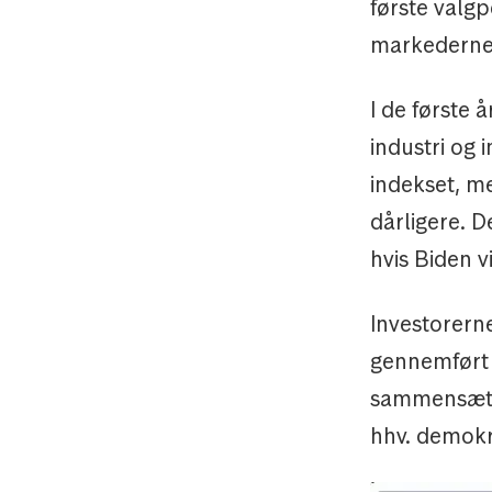
første valgp
markederne 
I de første 
industri og
indekset, m
dårligere. D
hvis Biden v
Investorern
gennemført s
sammensætni
hhv. demokr