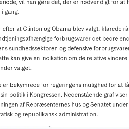
eriode, vil han gøre det, der er nødvendigt for at
i gang.
år efter at Clinton og Obama blev valgt, klarede rå
 indtjeningsafhængige forbrugsvarer det bedre e
ens sundhedssektoren og defensive forbrugsvarer
ette kan give en indikation om de relative vindere
inder valget.
e er bekymrede for regeringens mulighed for at f
in politik i Kongressen. Nedenstående graf viser
ngen af Repræsenternes hus og Senatet under t
atisk og republikansk administration.