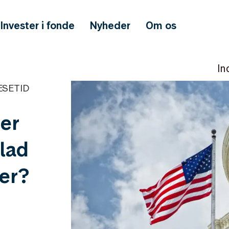
Invester i fonde
Nyheder
Om os
In
ÆSETID
 er
lad
er?