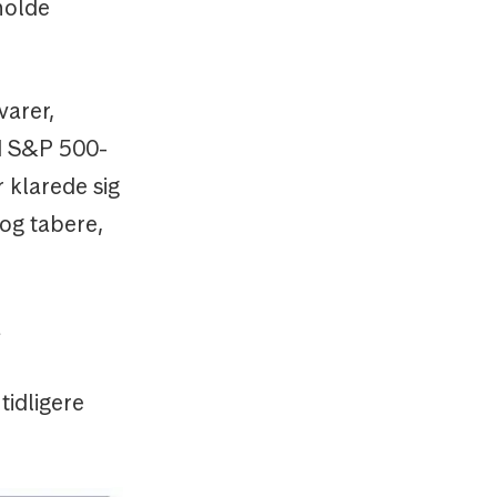
 holde
varer,
nd S&P 500-
 klarede sig
 og tabere,
å
idligere