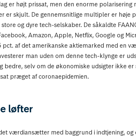
dag er højt prissat, men den enorme polarisering
er er skjult. De gennemsnitlige multipler er høje 
 store og dyre tech-selskaber. De såkaldte FAA
Facebook, Amazon, Apple, Netflix, Google og Mic
5 pct. af det amerikanske aktiemarked med en v
Investerer man uden om denne tech-klynge er udsi
g bedre, selv om de økonomiske udsigter ikke er 
tsat præget af coronaepidemien.
e løfter
et værdiansætter med baggrund i indtjening, og d