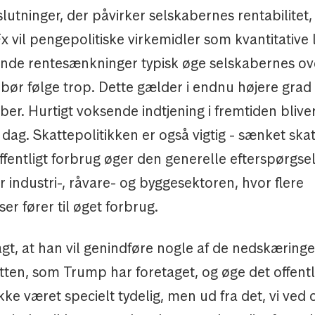
slutninger, der påvirker selskabernes rentabilitet,
x vil pengepolitiske virkemidler som kvantitative 
ende rentesænkninger typisk øge selskabernes ov
bør følge trop. Dette gælder i endnu højere grad 
er. Hurtigt voksende indtjening i fremtiden bliv
dag. Skattepolitikken er også vigtig - sænket ska
ffentligt forbrug øger den generelle efterspørgs
r industri-, råvare- og byggesektoren, hvor flere
er fører til øget forbrug.
gt, at han vil genindføre nogle af de nedskæringer
ten, som Trump har foretaget, og øge det offentl
ke været specielt tydelig, men ud fra det, vi ved