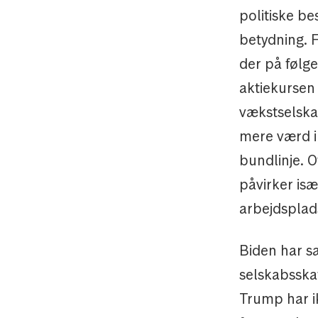
politiske be
betydning. F
der på følg
aktiekursen 
vækstselskab
mere værd i 
bundlinje. O
påvirker isæ
arbejdsplads
Biden har sa
selskabsskat
Trump har ik