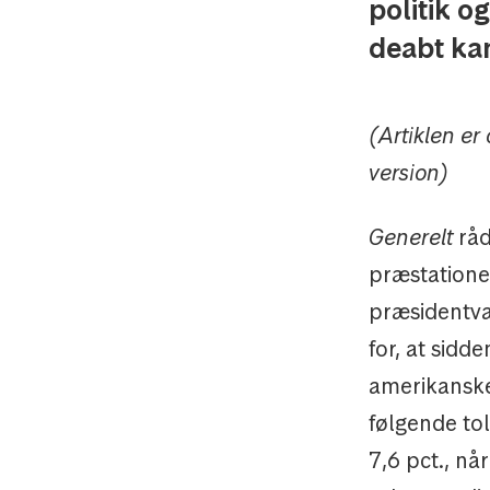
politik o
deabt kan
(Artiklen er
version)
Generelt
råd
præstationer
præsidentval
for, at sid
amerikanske
følgende to
7,6 pct., nå