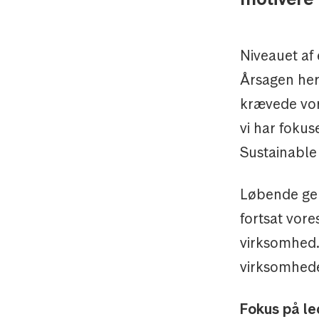
Niveauet af 
Årsagen hert
krævede vor
vi har fokus
Sustainable
Løbende gen
fortsat vor
virksomhed. 
virksomhede
Fokus på le