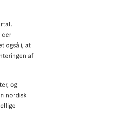
rtal.
, der
også i, at
nteringen af
er, og
en nordisk
ellige