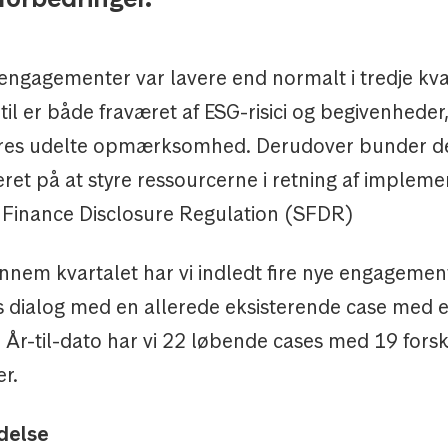
engagementer var lavere end normalt i tredje kva
il er både fraværet af ESG-risici og begivenheder
es udelte opmærksomhed. Derudover bunder det 
eret på at styre ressourcerne i retning af impleme
 Finance Disclosure Regulation (SFDR)
nem kvartalet har vi indledt fire nye engagement
es dialog med en allerede eksisterende case med 
År-til-dato har vi 22 løbende cases med 19 forsk
r.
delse