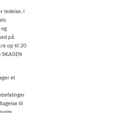
 ledelse. I
als
 og
 med på
re op til 20
som SKAGEN
ager et
nbefalinger
tagelse til
ævnte