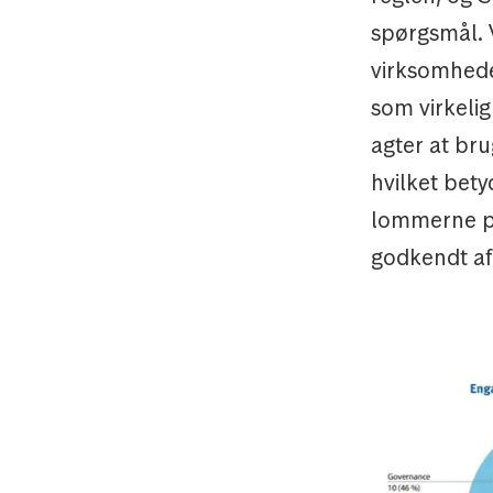
spørgsmål. V
virksomhede
som virkelig
agter at bru
hvilket bet
lommerne på 
godkendt af 