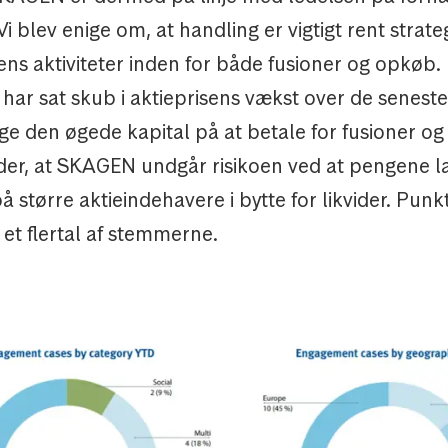
i blev enige om, at handling er vigtigt rent strateg
ns aktiviteter inden for både fusioner og opkøb.
 har sat skub i aktieprisens vækst over de seneste
ge den øgede kapital på at betale for fusioner o
yder, at SKAGEN undgår risikoen ved at pengene l
større aktieindehavere i bytte for likvider. Punk
et flertal af stemmerne.