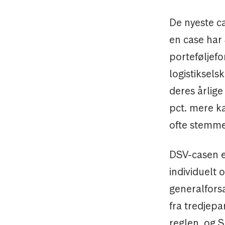
De nyeste ca
en case ha
porteføljef
logistiksel
deres årlige
pct. mere k
ofte stemmer
DSV-casen er
individuelt 
generalforsa
fra tredjepa
reglen, og 