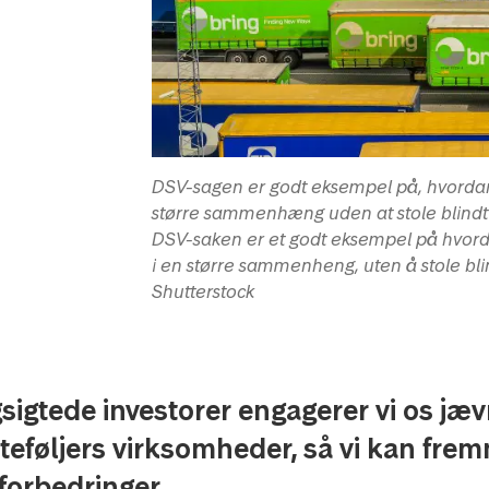
DSV-sagen er godt eksempel på, hvordan 
større sammenhæng uden at stole blindt 
DSV-saken er et godt eksempel på hvord
i en større sammenheng, uten å stole bli
Shutterstock
igtede investorer engagerer vi os jævn
teføljers virksomheder, så vi kan fre
forbedringer.