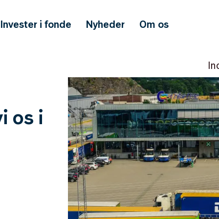
Invester i fonde
Nyheder
Om os
In
 os i