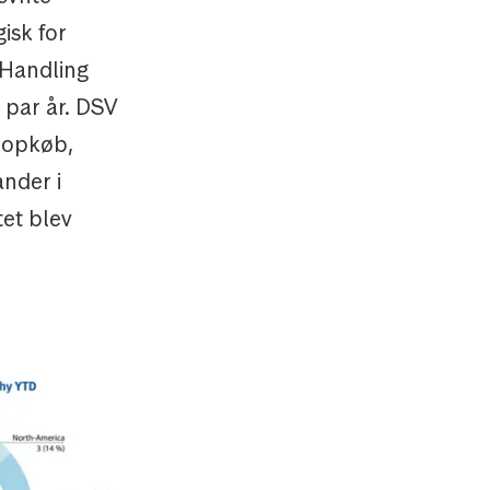
isk for
 Handling
 par år. DSV
g opkøb,
ander i
tet blev