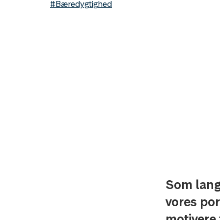
#Bæredygtighed
Som langs
vores por
motivere 