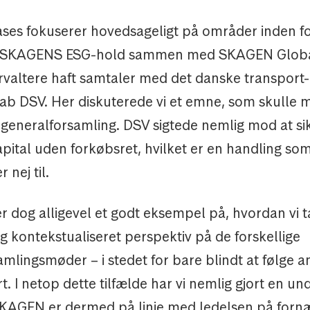
ses fokuserer hovedsageligt på områder inden for
r SKAGENS ESG-hold sammen med SKAGEN Glob
orvaltere haft samtaler med det danske transport-
skab DSV. Her diskuterede vi et emne, som skulle
 generalforsamling. DSV sigtede nemlig mod at sik
apital uden forkøbsret, hvilket er en handling 
 nej til.
 dog alligevel et godt eksempel på, hvordan vi t
og kontekstualiseret perspektiv på de forskellige
mlingsmøder – i stedet for bare blindt at følge a
rt. I netop dette tilfælde har vi nemlig gjort en und
SKAGEN er dermed på linje med ledelsen på forn