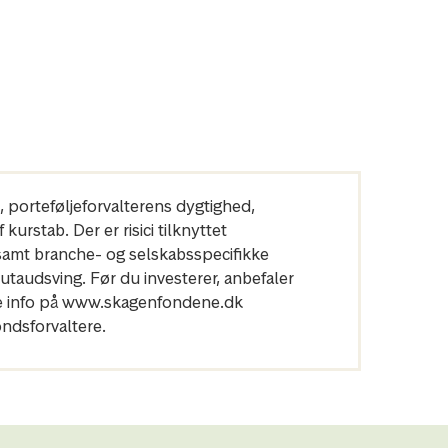
n, porteføljeforvalterens dygtighed,
urstab. Der er risici tilknyttet
 samt branche- og selskabsspecifikke
utaudsving. Før du investerer, anbefaler
ere info på www.skagenfondene.dk
ndsforvaltere.