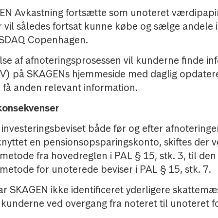
GEN Avkastning fortsætte som unoteret værdipapi
 vil således fortsat kunne købe og sælge andele i
NASDAQ Copenhagen.
se af afnoteringsprosessen vil kunderne finde i
V) på SKAGENs hjemmeside med daglig opdatere
 få anden relevant information.
konsekvenser
r investeringsbeviset både før og efter afnoteringen
lknyttet en pensionsopsparingskonto, skiftes der 
etode fra hovedreglen i PAL § 15, stk. 3, til den
etode for unoterede beviser i PAL § 15, stk. 7.
 har SKAGEN ikke identificeret yderligere skattemæ
kunderne ved overgang fra noteret til unoteret f