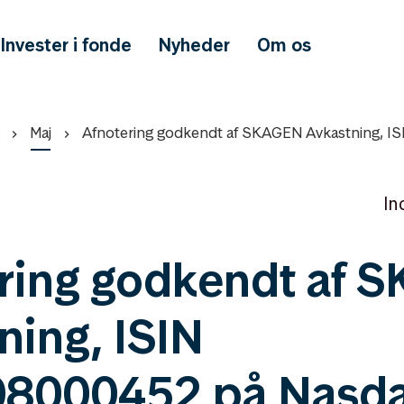
Invester i fonde
Nyheder
Om os
Maj
Afnotering godkendt af SKAGEN Avkastning, 
In
ring godkendt af 
ning, ISIN
8000452 på Nasd