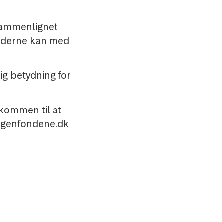
sammenlignet
underne kan med
ig betydning for
lkommen til at
agenfondene.dk