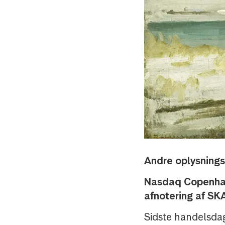
Andre oplysningsf
N
asdaq Copenha
afnotering af S
Sidste handelsda