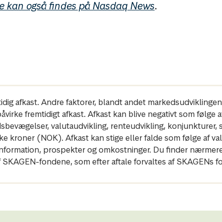
e kan også findes på Nasdaq News
.
mtidig afkast. Andre faktorer, blandt andet markedsudviklinge
irke fremtidigt afkast. Afkast kan blive negativt som følge af k
dsbevægelser, valutaudvikling, renteudvikling, konjunkturer,
 kroner (NOK). Afkast kan stige eller falde som følge af val
gleinformation, prospekter og omkostninger. Du finder nærm
 SKAGEN-fondene, som efter aftale forvaltes af SKAGENs fo