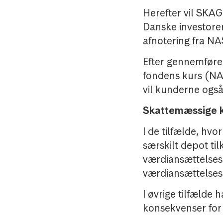
Herefter vil SKA
Danske investorer
afnotering fra 
Efter gennemførel
fondens kurs (NA
vil kunderne også
Skattemæssige 
I de tilfælde, hvo
særskilt depot ti
værdiansættelsesm
værdiansættelsesm
I øvrige tilfælde
konsekvenser for 