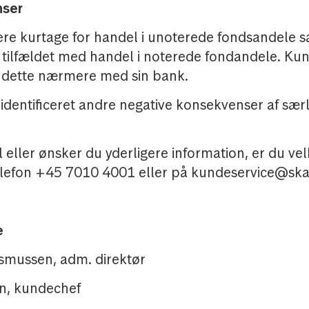
nser
ere kurtage for handel i unoterede fondsandele 
tilfældet med handel i noterede fondandele. K
 dette nærmere med sin bank.
dentificeret andre negative konsekvenser af særl
eller ønsker du yderligere information, er du ve
elefon +45 7010 4001 eller på kundeservice@sk
e
smussen, adm. direktør
n, kundechef