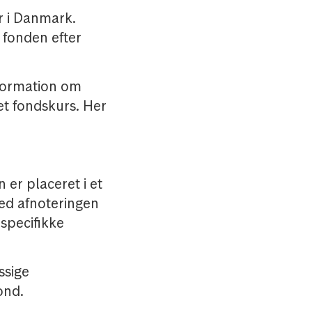
r i Danmark.
 fonden efter
nformation om
t fondskurs. Her
 er placeret i et
ved afnoteringen
 specifikke
ssige
ond.