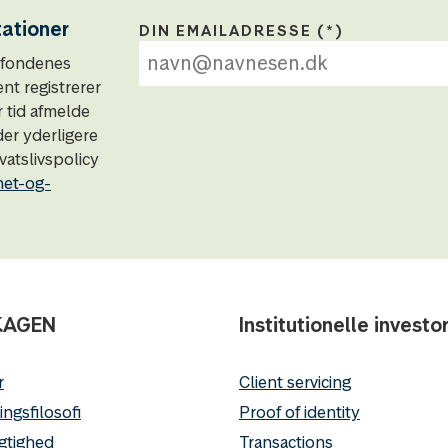
tationer
DIN EMAILADRESSE
N-fondenes
t registrerer
r tid afmelde
der yderligere
atslivspolicy
het-og-
KAGEN
Institutionelle investo
r
Client servicing
ingsfilosofi
Proof of identity
gtighed
Transactions