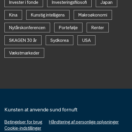
Invester i fonde
Investeringsfilosofi
Japan
Kina
Kunstig intelligens
Makroøkonomi
Nytårskonferencen
Portefølje
Renter
SKAGEN 30 år
Sydkorea
USA
Vækstmarkeder
Kunsten at anvende sund fornuft
Betingelser for brug
Håndtering af personlige oplysninger
Cookie-indstillinger