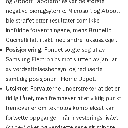
og Abbott Laboratories var de største
negative bidragsyterne. Microsoft og Abbott
ble straffet etter resultater som ikke
innfridde forventningene, mens Brunello
Cucinelli falt i takt med andre luksusaksjer.
Posisjonering
: Fondet solgte seg ut av
Samsung Electronics mot slutten av januar
av verdsettelseshensyn, og reduserte
samtidig posisjonen i Home Depot.
Utsikter
: Forvalterne understreker at det er
tidlig i året, men fremhever at et viktig punkt
fremover er om teknologikomplekset kan
fortsette oppgangen når investeringsnivået
(capex) øker og verdsettelsene gir mindre