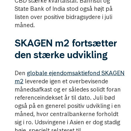
CBD stærke kvartalstal. Banrisul og
State Bank of India stod også højt på
listen over positive bidragsydere i juli
måned.
SKAGEN m2 fortsætter
den stærke udvikling
Den
globale ejendomsaktiefond SKAGEN
m2
leverede igen et overbevisende
månedsafkast og er således solidt foran
referenceindekset år til dato. Juli bød
også på en generel positiv udvikling i en
måned, hvor centralbankerne forholdt
sig i ro. Udsvingene i Asien er dog stadig
høje, specielt relateret til