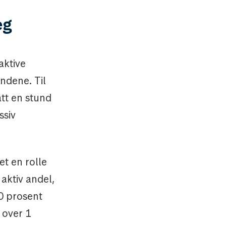
eg
aktive
ondene. Til
ått en stund
ssiv
et en rolle
 aktiv andel,
0 prosent
 over 1