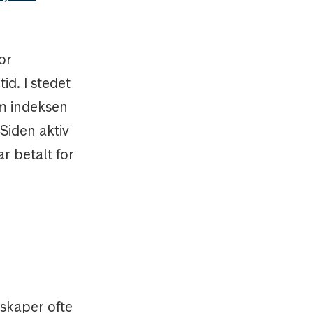
or
id. I stedet
om indeksen
 Siden aktiv
r betalt for
lskaper ofte