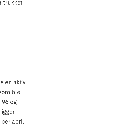
r trukket
e en aktiv
 som ble
d 96 og
ligger
per april