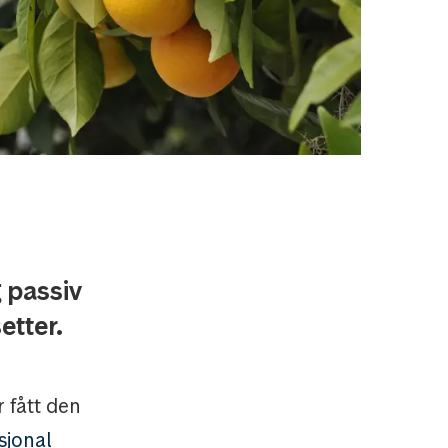
 passiv
etter.
 fått den
sjonal