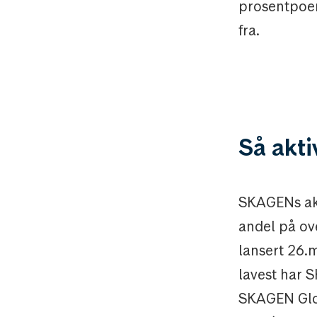
prosentpoen
fra.
Så akt
SKAGENs aks
andel på ov
lansert 26.
lavest har 
SKAGEN Glob