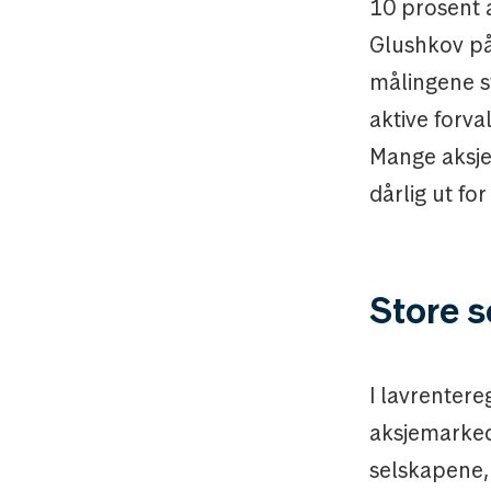
10 prosent a
Glushkov på
målingene st
aktive forva
Mange aksjer
dårlig ut for
Store s
I lavrentere
aksjemarkede
selskapene, 