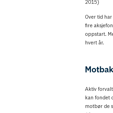
2015)
Over tid har
fire aksjefo
oppstart. M
hvert år.
Motba
Aktiv forval
kan fondet o
motbør de s