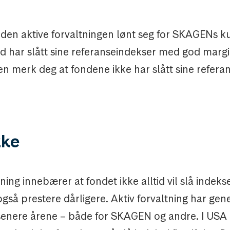
 den aktive forvaltningen lønt seg for SKAGENs k
nd har slått sine referanseindekser med god margi
en merk deg at fondene ikke har slått sine refera
kke
tning innebærer at fondet ikke alltid vil slå indekse
gså prestere dårligere. Aktiv forvaltning har gen
enere årene – både for SKAGEN og andre. I USA 