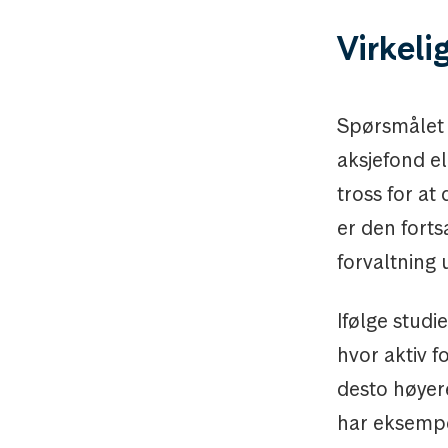
Virkeli
Spørsmålet m
aksjefond el
tross for at
er den forts
forvaltning 
Ifølge studi
hvor aktiv f
desto høyer
har eksempe