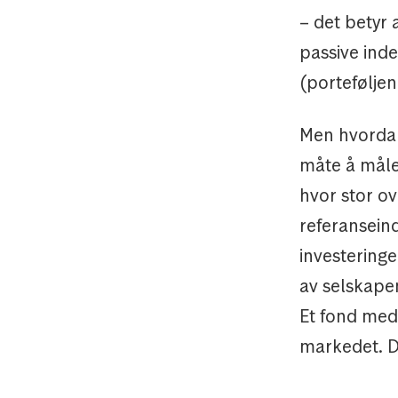
– det betyr a
passive ind
(porteføljen
Men hvordan
måte å måle
hvor stor o
referansein
investeringe
av selskapen
Et fond med 
markedet. D