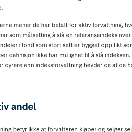
e
.
rne mener de har betalt for aktiv forvaltning, hv
har som målsetting å slå en referanseindeks over t
andeler i fond som stort sett er bygget opp likt s
r definisjon ikke har mulighet til å slå indeksen.
er dyrere enn indeksforvaltning hevder de at de ha
iv andel
tning betyr ikke at forvalteren kjøper og selger se