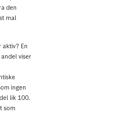
fra den
st mal
 aktiv? En
 andel viser
ntiske
rsom ingen
del lik 100.
kt som