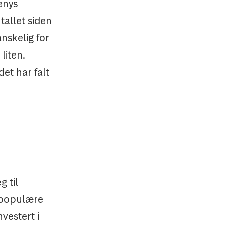
Denys
allet siden
anskelig for
liten.
et har falt
g til
t populære
vestert i