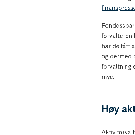
finanspress
Fonddsspare
forvalteren 
har de fått 
og dermed pe
forvaltning 
mye.
Høy akt
Aktiv forval