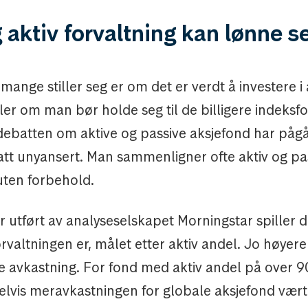
g aktiv forvaltning kan lønne s
ange stiller seg er om det er verdt å investere i 
ler om man bør holde seg til de billigere indeksf
 debatten om aktive og passive aksjefond har påg
att unyansert. Man sammenligner ofte aktiv og pa
uten forbehold.
er utført av analyseselskapet Morningstar spiller d
orvaltningen er, målet etter aktiv andel. Jo høyere
e avkastning. For fond med aktiv andel på over 9
lvis meravkastningen for globale aksjefond vært