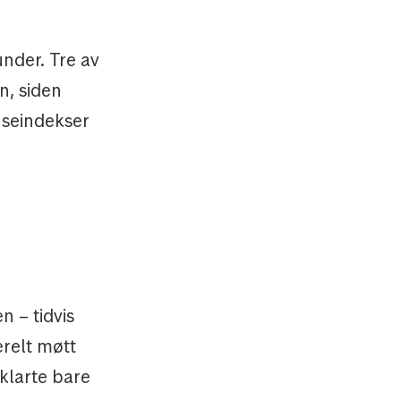
under. Tre av
n, siden
nseindekser
n – tidvis
erelt møtt
klarte bare