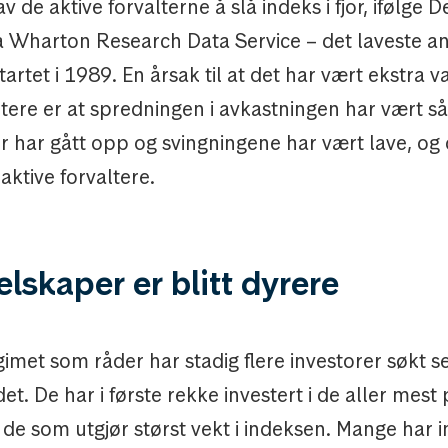
v de aktive forvalterne å slå indeks i fjor, ifølge 
 Wharton Research Data Service – det laveste ant
artet i 1989. En årsak til at det har vært ekstra v
ltere er at spredningen i avkastningen har vært så 
 har gått opp og svingningene har vært lave, og d
 aktive forvaltere.
elskaper er blitt dyrere
gimet som råder har stadig flere investorer søkt se
t. De har i første rekke investert i de aller mes
de som utgjør størst vekt i indeksen. Mange har in