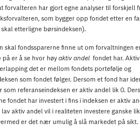
t forvalteren har gjort egne analyser til forskjell 
eksforvalteren, som bygger opp fondet etter en fa
 skal etterligne børsindeksen).
 skal fondssparerne finne ut om forvaltningen er
 på er å se hvor høy
aktiv andel
fondet har. Aktiv
verlapping det er mellom fondets portefølje og
deksen som fondet følger. Dersom et fond har ide
r som referanseindeksen er aktiv andel lik 0. De
e fondet har investert i fins i indeksen er aktiv an
lav aktiv andel vil i realiteten investere ganske li
ermed er det nær umulig å slå markedet på sikt.