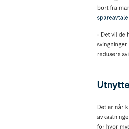
bort fra mar
spareavtal
- Det vil de
svingninger 
redusere svi
Utnytte
Det er når k
avkastningen
for hvor my