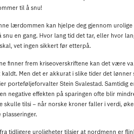
ommer til å snu!
ne lærdommen kan hjelpe deg gjennom urolige t
 snu en gang. Hvor lang tid det tar, eller hvor la
al, vet ingen sikkert før etterpå.
e finner frem kriseoverskriftene kan det være va
kaldt. Men det er akkurat i slike tider det lønner s
sier porteføljeforvalter Stein Svalestad. Samtidig er
en negative effekten på sparingen ofte blir mind
 skulle tilsi – når norske kroner faller i verdi, øk
 plasseringer.
ra tidligere uroligheter tilsier at nordmenn er flink