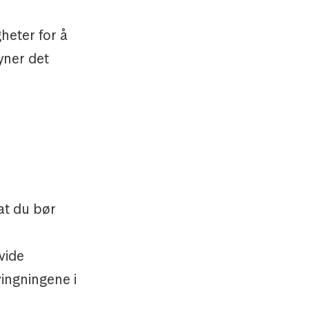
heter for å
yner det
at du bør
vide
vingningene i