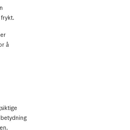
En
frykt.
ler
or å
siktige
r betydning
en.