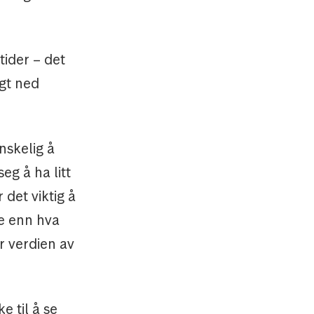
ider – det
ngt ned
nskelig å
eg å ha litt
 det viktig å
re enn hva
er verdien av
e til å se