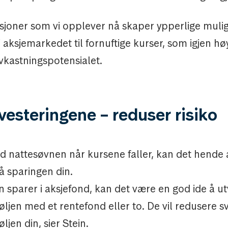
ksjoner som vi opplever nå skaper ypperlige mulig
aksjemarkedet til fornuftige kurser, som igjen hø
vkastningspotensialet.
vesteringene – reduser risiko
ed nattesøvnen når kursene faller, kan det hende 
på sparingen din.
n sparer i aksjefond, kan det være en god ide å ut
ljen med et rentefond eller to. De vil redusere s
ljen din, sier Stein.