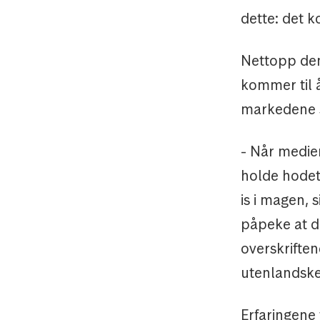
dette: det k
Nettopp den
kommer til å
markedene sk
- Når medien
holde hodet 
is i magen, 
påpeke at d
overskriftene
utenlandske
Erfaringene f