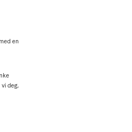
 med en
inke
 vi deg.