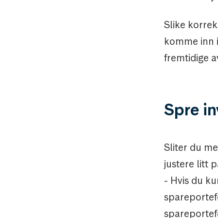
Slike korre
komme inn i 
fremtidige a
Spre in
Sliter du m
justere litt 
- Hvis du ku
spareportefø
spareportefø