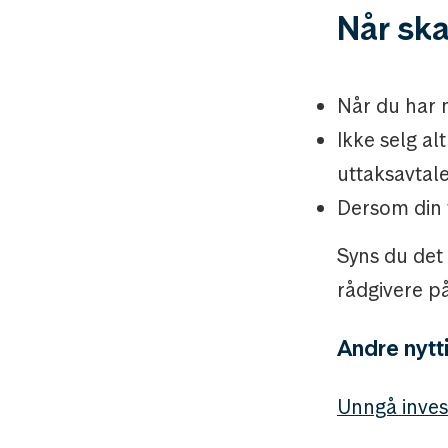
Når ska
Når du har 
Ikke selg a
uttaksavtal
Dersom din 
Syns du det 
rådgivere p
Andre nytt
Unngå inves