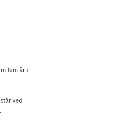
m fem år i
står ved
.