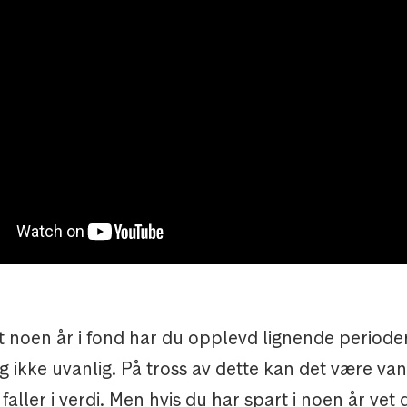
 noen år i fond har du opplevd lignende perioder 
g ikke uvanlig. På tross av dette kan det være van
faller i verdi. Men hvis du har spart i noen år vet