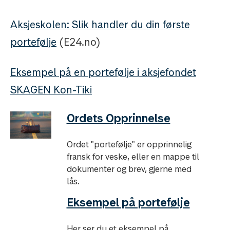
Aksjeskolen: Slik handler du din første
portefølje
(E24.no)
Eksempel på en portefølje i aksjefondet
SKAGEN Kon-Tiki
Ordets Opprinnelse
Ordet "portefølje" er opprinnelig
fransk for veske, eller en mappe til
dokumenter og brev, gjerne med
lås.
Eksempel på portefølje
Her ser du et eksempel på