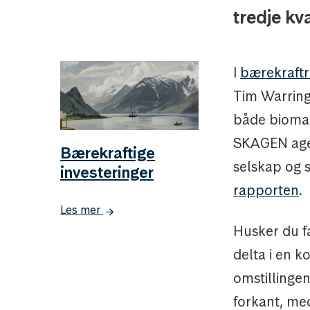
tredje kva
I
bærekraftr
Tim Warringt
både bioman
SKAGEN ager
Bærekraftige
selskap og 
investeringer
rapporten
.
Les mer
Husker du f
delta i en 
omstillingen
forkant, me