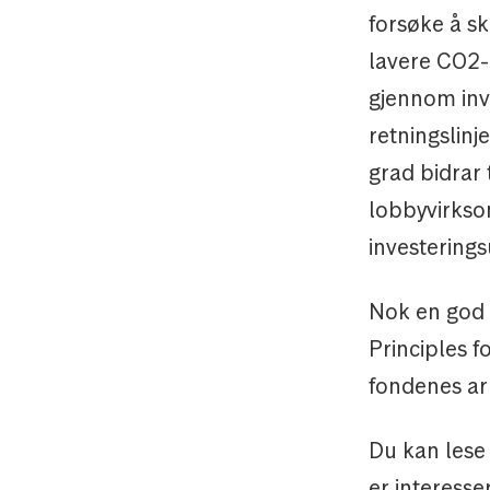
forsøke å sk
lavere CO2-u
gjennom inv
retningslinj
grad bidrar 
lobbyvirksom
investerings
Nok en god 
Principles f
fondenes ar
Du kan lese
er interesse