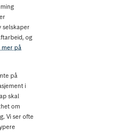
rming
er
v selskaper
ftarbeid, og
 mer på
mte på
asjement i
kap skal
sthet om
. Vi ser ofte
dypere