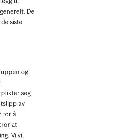
egg til
 generelt. De
 de siste
gruppen og
r
plikter seg
utslipp av
 for å
tror at
g. Vi vil