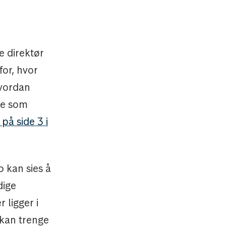
e direktør
for, hvor
hvordan
de som
på side 3 i
 kan sies å
dige
 ligger i
 kan trenge