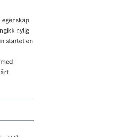
 i egenskap
ngikk nylig
n startet en
 med i
vårt