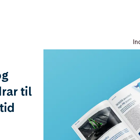
In
og
ar til
tid