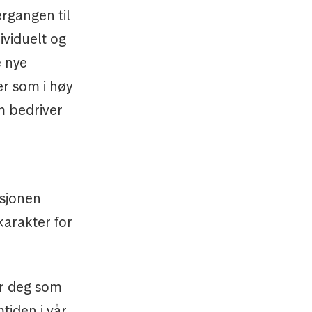
ergangen til
ividuelt og
e nye
er som i høy
m bedriver
asjonen
karakter for
or deg som
tiden i vår