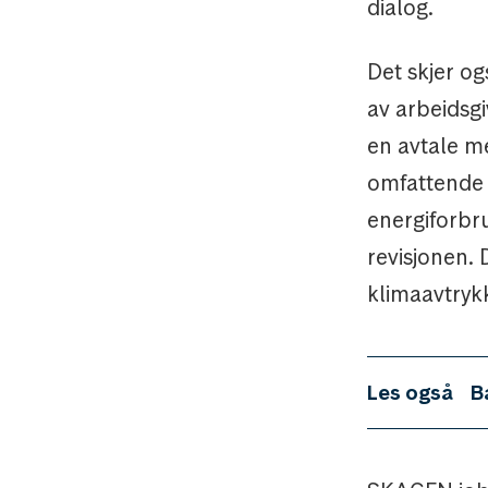
dialog.
Det skjer og
av arbeidsg
en avtale m
omfattende k
energiforbru
revisjonen. 
klimaavtryk
Les også
B