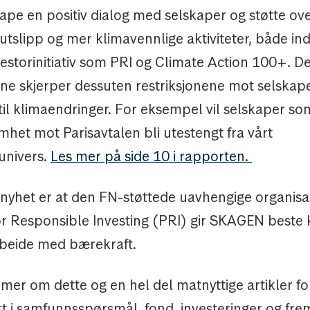
ape en positiv dialog med selskaper og støtte ov
tslipp og mer klimavennlige aktiviteter, både ind
estorinitiativ som PRI og Climate Action 100+. D
ene skjerper dessuten restriksjonene mot selskap
til klimaendringer. For eksempel vil selskaper so
het mot Parisavtalen bli utestengt fra vårt
univers.
Les mer på side 10 i rapporten.
nyhet er at den FN-støttede uavhengige organis
or Responsible Investing (PRI) gir SKAGEN beste 
beide med bærekraft.
 mer om dette og en hel del matnyttige artikler f
rt i samfunnsspørsmål, fond, investeringer og frem