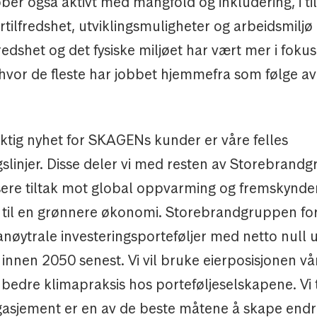
r også aktivt med mangfold og inkludering, i till
ilfredshet, utviklingsmuligheter og arbeidsmiljø
fredshet og det fysiske miljøet har vært mer i fokus
vor de fleste har jobbet hjemmefra som følge av
iktig nyhet for SKAGENs kunder er våre felles
gslinjer. Disse deler vi med resten av Storebrand
isere tiltak mot global oppvarming og fremskynde
til en grønnere økonomi. Storebrandgruppen for
manøytrale investeringsporteføljer med netto null 
innen 2050 senest. Vi vil bruke eierposisjonen vår
l bedre klimapraksis hos porteføljeselskapene. Vi 
asjement er en av de beste måtene å skape endrin