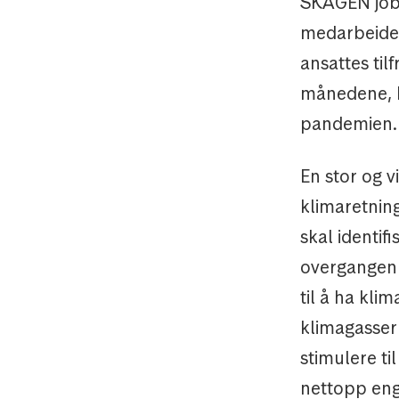
SKAGEN jobbe
medarbeidert
ansattes til
månedene, h
pandemien.
En stor og v
klimaretnin
skal identif
overgangen 
til å ha kli
klimagasser 
stimulere ti
nettopp eng