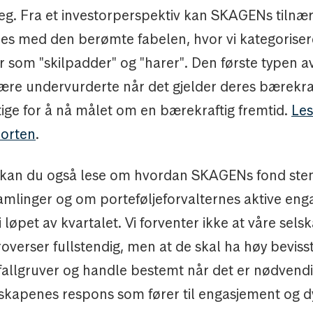
seg. Fra et investorperspektiv kan SKAGENs tilnæ
s med den berømte fabelen, hvor vi kategoriser
r som "skilpadder" og "harer". Den første typen a
være undervurderte når det gjelder deres bærekra
ktige for å nå målet om en bærekraftig fremtid.
Les
porten
.
 kan du også lese om hvordan SKAGENs fond ste
amlinger og om porteføljeforvalternes aktive eng
 løpet av kvartalet. Vi forventer ikke at våre sels
overser fullstendig, men at de skal ha høy bevis
fallgruver og handle bestemt når det er nødvendig
elskapenes respons som fører til engasjement og 