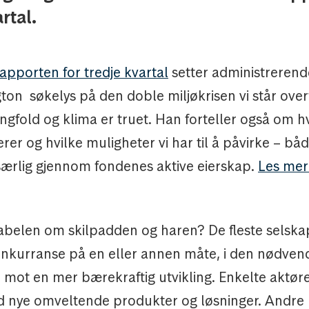
rtal.
apporten for tredje kvartal
setter administrerend
on søkelys på den doble miljøkrisen vi står over
gfold og klima er truet. Han forteller også om 
er og hvilke muligheter vi har til å påvirke – bå
særlig gjennom fondenes aktive eierskap.
Les mer 
abelen om skilpadden og haren? De fleste selskap
konkurranse på en eller annen måte, i den nødven
 mot en mer bærekraftig utvikling. Enkelte aktører
d nye omveltende produkter og løsninger. Andre