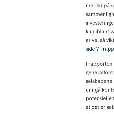
mer tid på 
sammenligne
investeringe
kan iblant 
er vel så vi
side 7 i rap
I rapporten
generalfors
selskapene i
unngå kontr
potensielle 
at det er s